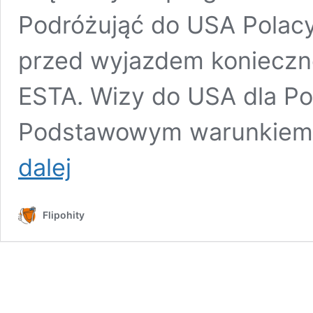
Podróżująć do USA Polacy
przed wyjazdem konieczn
ESTA. Wizy do USA dla Po
Podstawowym warunkiem 
USA
dalej
zniosły
wizy
dla
Flipohity
Polaków!
Podróże
do
USA
będą
jeszcze
tańsze!