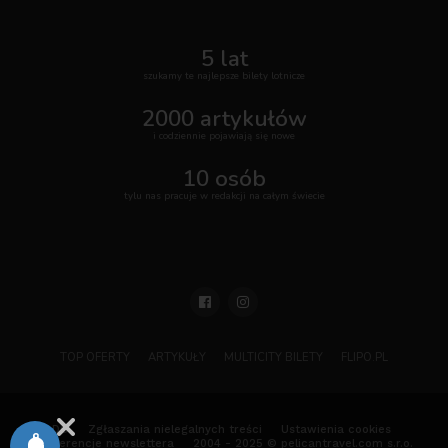
5 lat
szukamy te najlepsze bilety lotnicze
2000 artykułów
i codziennie pojawiają się nowe
10 osób
tylu nas pracuje w redakcji na całym świecie
TOP OFERTY
ARTYKUŁY
MULTICITY BILETY
FLIPO.PL
ODO
Zgłaszania nielegalnych treści
Ustawienia cookies
Preferencje newslettera
2004 - 2025 © pelicantravel.com s.r.o.