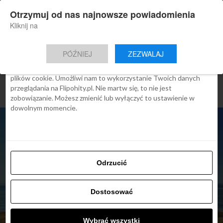
×
Otrzymuj od nas najnowsze powiadomienia
Nowa aplikacja Flipohity
Zgoda
Szczegóły
O cookies
Instalacja
Aktualne wiadomości, artykuły, TOP
Kliknij na
oferty jednym kliknięciem.
Ta strona używa plików cookies
PÓŹNIEJ
ZEZWALAJ
We Flipo robimy wszystko, aby pokazać Ci tylko te treści, które
Cię interesują. Ale do tego potrzebujemy zgody na używanie
plików cookie. Umożliwi nam to wykorzystanie Twoich danych
przeglądania na Flipohity.pl. Nie martw się, to nie jest
zobowiązanie. Możesz zmienić lub wyłączyć to ustawienie w
dowolnym momencie.
Odrzucić
Dostosować
ARTYKUŁY
Wybrać wszystki