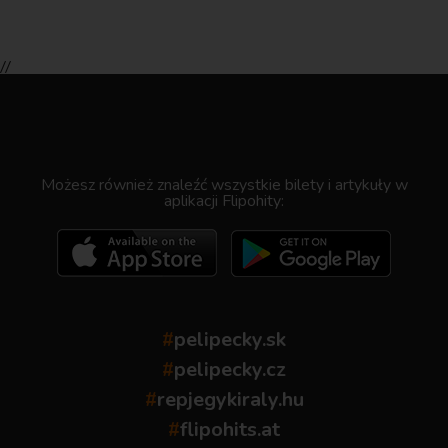
//
.
Możesz również znaleźć wszystkie bilety i artykuły w
aplikacji Flipohity:
#
pelipecky.sk
#
pelipecky.cz
#
repjegykiraly.hu
#
flipohits.at