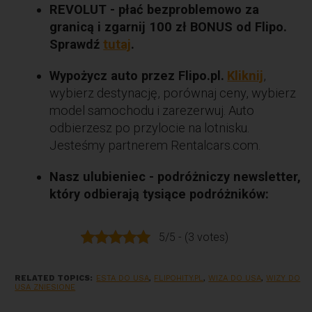
REVOLUT - płać bezproblemowo za
granicą i zgarnij 100 zł BONUS od Flipo.
Sprawdź
tutaj
.
Wypożycz auto przez Flipo.pl.
Kliknij
,
wybierz destynację, porównaj ceny, wybierz
model samochodu i zarezerwuj. Auto
odbierzesz po przylocie na lotnisku.
Jesteśmy partnerem Rentalcars.com.
Nasz ulubieniec - podróżniczy newsletter,
który odbierają tysiące podróżników:
5/5 - (3 votes)
RELATED TOPICS:
ESTA DO USA
,
FLIPOHITY.PL
,
WIZA DO USA
,
WIZY DO
USA ZNIESIONE