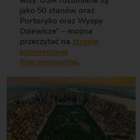
wizy. USA rozumiane są
jako 50 stanów oraz
Portoryko oraz Wyspy
Dziewicze” – można
przeczytać na
stronie
internetowej
Rzeczpospolitej
.