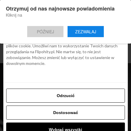
×
Otrzymuj od nas najnowsze powiadomienia
Nowa aplikacja Flipohity
Zgoda
Szczegóły
O cookies
Instalacja
Aktualne wiadomości, artykuły, TOP
Kliknij na
oferty jednym kliknięciem.
Ta strona używa plików cookies
PÓŹNIEJ
ZEZWALAJ
We Flipo robimy wszystko, aby pokazać Ci tylko te treści, które
Cię interesują. Ale do tego potrzebujemy zgody na używanie
plików cookie. Umożliwi nam to wykorzystanie Twoich danych
przeglądania na Flipohity.pl. Nie martw się, to nie jest
zobowiązanie. Możesz zmienić lub wyłączyć to ustawienie w
dowolnym momencie.
Odrzucić
Dostosować
ARTYKUŁY
Leki w samolocie – czy
Wybrać wszystki