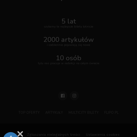
5 lat
szukamy te najlepsze bilety lotnicze
2000 artykułów
i codziennie pojawiają się nowe
10 osób
tylu nas pracuje w redakcji na całym świecie
TOP OFERTY
ARTYKUŁY
MULTICITY BILETY
FLIPO.PL
ODO
Zgłaszania nielegalnych treści
Ustawienia cookies