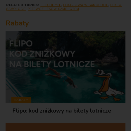
RELATED TOPICS:
FLIPOHITY.PL
,
LEKARSTWA W SAMOLOCIE
,
LEKI W
SAMOLOCIE
,
PRZEWÓZ LEKÓW SAMOLOTEM
Rabaty
RABATY
Flipo: kod zniżkowy na bilety lotnicze