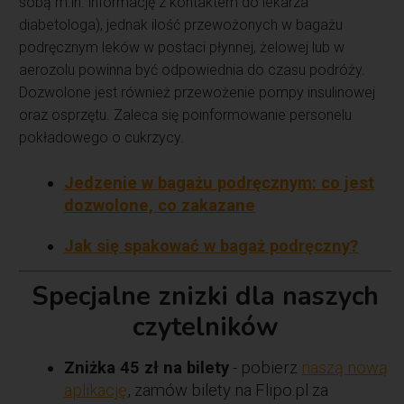
sobą m.in. informację z kontaktem do lekarza
diabetologa), jednak ilość przewożonych w bagażu
podręcznym leków w postaci płynnej, żelowej lub w
aerozolu powinna być odpowiednia do czasu podróży.
Dozwolone jest również przewożenie pompy insulinowej
oraz osprzętu. Zaleca się poinformowanie personelu
pokładowego o cukrzycy.
Jedzenie w bagażu podręcznym: co jest
dozwolone, co zakazane
Jak się spakować w bagaż podręczny?
Specjalne znizki dla naszych
czytelników
Zniżka 45 zł na bilety
- pobierz
naszą nową
aplikację
, zamów bilety na Flipo.pl za