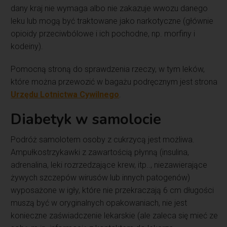
dany kraj nie wymaga albo nie zakazuje wwozu danego
leku lub mogą być traktowane jako narkotyczne (głównie
opioidy przeciwbólowe i ich pochodne, np. morfiny i
kodeiny).
Pomocną stroną do sprawdzenia rzeczy, w tym leków,
które można przewozić w bagażu podręcznym jest strona
Urzędu Lotnictwa Cywilnego
.
Diabetyk w samolocie
Podróż samolotem osoby z cukrzycą jest możliwa.
Ampułkostrzykawki z zawartością płynną (insulina,
adrenalina, leki rozrzedzające krew, itp.., niezawierające
żywych szczepów wirusów lub innych patogenów)
wyposażone w igły, które nie przekraczają 6 cm długości
muszą być w oryginalnych opakowaniach, nie jest
konieczne zaświadczenie lekarskie (ale zaleca się mieć ze