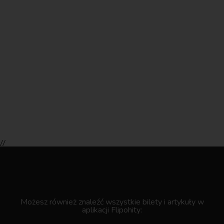
//
.
Możesz również znaleźć wszystkie bilety i artykuły w
aplikacji Flipohity: