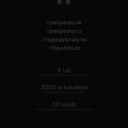
#
pelipecky.sk
#
pelipecky.cz
#
repjegykiraly.hu
#
flipohits.at
5 lat
szukamy te najlepsze bilety lotnicze
2000 artykułów
i codziennie pojawiają się nowe
10 osób
tylu nas pracuje w redakcji na całym świecie