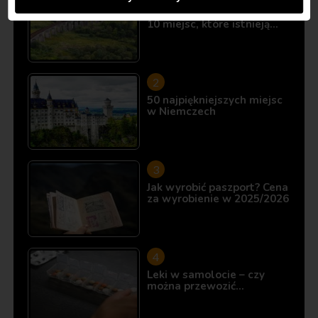
Śladami Harry’ego Pottera:
10 miejsc, które istnieją…
50 najpiękniejszych miejsc
w Niemczech
Jak wyrobić paszport? Cena
za wyrobienie w 2025/2026
Leki w samolocie – czy
można przewozić…