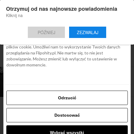
×
Otrzymuj od nas najnowsze powiadomienia
Nowa aplikacja Flipohity
Zgoda
Szczegóły
O cookies
Instalacja
Aktualne wiadomości, artykuły, TOP
Kliknij na
oferty jednym kliknięciem.
Ta strona używa plików cookies
PÓŹNIEJ
ZEZWALAJ
We Flipo robimy wszystko, aby pokazać Ci tylko te treści, które
Cię interesują. Ale do tego potrzebujemy zgody na używanie
plików cookie. Umożliwi nam to wykorzystanie Twoich danych
All posts tagged "lekarstwa w
przeglądania na Flipohity.pl. Nie martw się, to nie jest
samolocie"
zobowiązanie. Możesz zmienić lub wyłączyć to ustawienie w
dowolnym momencie.
ARTYKUŁY
Leki w samolocie – czy można przewozić
lekarstwa w bagażu podręcznym?
Odrzucić
Dostosować
Najbardziej popularne
Wybrać wszystki