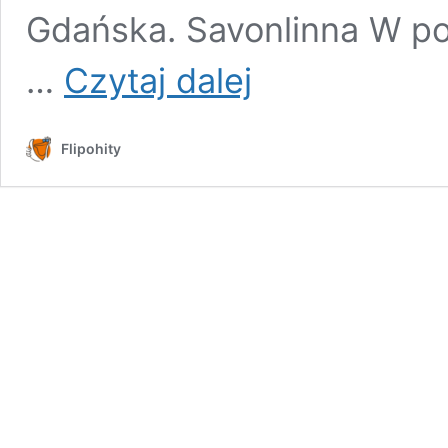
Gdańska. Savonlinna W po
10
…
Czytaj dalej
miejsc
w
Finlandii,
Flipohity
które
warto
odwiedzić