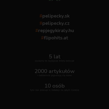
#
pelipecky.sk
#
pelipecky.cz
#
repjegykiraly.hu
#
flipohits.at
5 lat
szukamy te najlepsze bilety lotnicze
2000 artykułów
i codziennie pojawiają się nowe
10 osób
tylu nas pracuje w redakcji na całym świecie