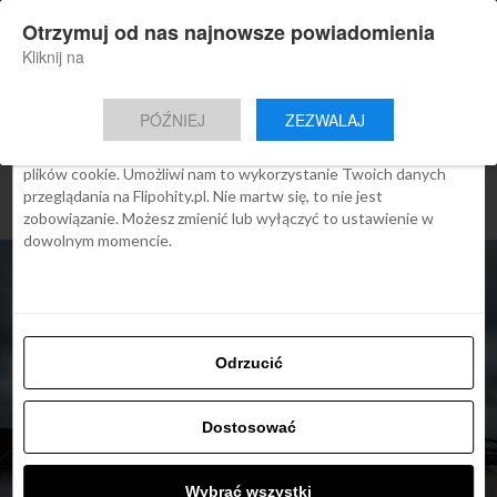
×
Otrzymuj od nas najnowsze powiadomienia
Nowa aplikacja Flipohity
Zgoda
Szczegóły
O cookies
Instalacja
Aktualne wiadomości, artykuły, TOP
Kliknij na
oferty jednym kliknięciem.
Ta strona używa plików cookies
PÓŹNIEJ
ZEZWALAJ
We Flipo robimy wszystko, aby pokazać Ci tylko te treści, które
Cię interesują. Ale do tego potrzebujemy zgody na używanie
plików cookie. Umożliwi nam to wykorzystanie Twoich danych
przeglądania na Flipohity.pl. Nie martw się, to nie jest
zobowiązanie. Możesz zmienić lub wyłączyć to ustawienie w
dowolnym momencie.
Odrzucić
UNCATEGORIZED
Dostosować
Wielka Brytania: będzie
wymagana ETAETA do
Wybrać wszystki