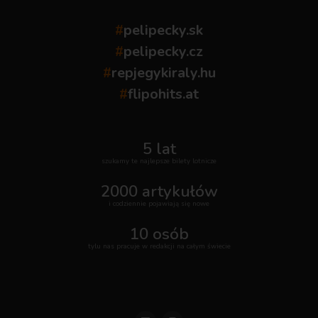
#
pelipecky.sk
#
pelipecky.cz
#
repjegykiraly.hu
#
flipohits.at
5 lat
szukamy te najlepsze bilety lotnicze
2000 artykułów
i codziennie pojawiają się nowe
10 osób
tylu nas pracuje w redakcji na całym świecie