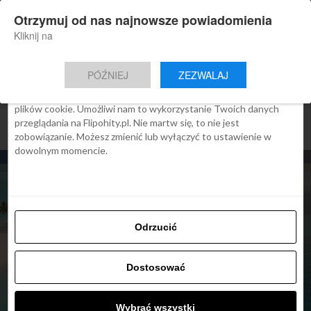
×
Otrzymuj od nas najnowsze powiadomienia
Nowa aplikacja Flipohity
Zgoda
Szczegóły
O cookies
Instalacja
Aktualne wiadomości, artykuły, TOP
Kliknij na
oferty jednym kliknięciem.
Ta strona używa plików cookies
PÓŹNIEJ
ZEZWALAJ
We Flipo robimy wszystko, aby pokazać Ci tylko te treści, które
Cię interesują. Ale do tego potrzebujemy zgody na używanie
plików cookie. Umożliwi nam to wykorzystanie Twoich danych
przeglądania na Flipohity.pl. Nie martw się, to nie jest
zobowiązanie. Możesz zmienić lub wyłączyć to ustawienie w
dowolnym momencie.
Odrzucić
ARTYKUŁY
CHARTER Z MALEDIWÓW
Dostosować
DO BRATYSŁAWY
10.3.2026
Wybrać wszystki