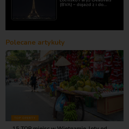
Lotnisko Paryż-Beauvais
(BVA) – dojazd z i do…
Polecane artykuły
TOP OFERTY
15 TOP miejsc w Wietnamie, loty od