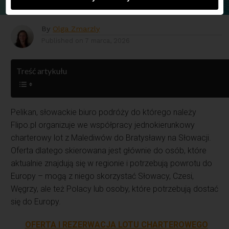
By
Olga Zmarzly
Published on
7 marca, 2026
Treść artykułu
Pelikan, słowackie biuro podróży do którego należy
Flipo.pl organizuje we współpracy jednokierunkowy
charterowy lot z Malediwów do Bratysławy na Słowacji.
Oferta dlatego skierowana jest głównie do osób, które
aktualnie znajdują się w regionie i potrzebują powrotu do
Europy – mogą z niego skorzystać Słowacy, Czesi,
Węgrzy, ale też Polacy lub osoby, które potrzebują dostać
się do Europy.
OFERTA I REZERWACJA LOTU CHARTEROWEGO