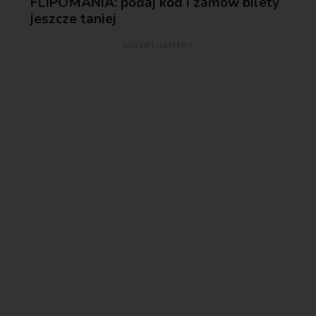
FLIPOMANIA: podaj kod i zamów bilety
jeszcze taniej
ADVERTISEMENT