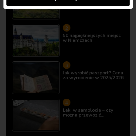
10 miejsc, które istnieją…
50 najpiękniejszych miejsc
w Niemczech
Jak wyrobić paszport? Cena
za wyrobienie w 2025/2026
Leki w samolocie – czy
można przewozić…