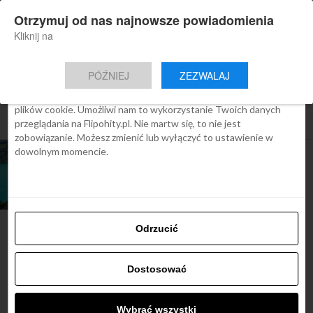
×
Otrzymuj od nas najnowsze powiadomienia
Nowa aplikacja Flipohity
Zgoda
Szczegóły
O cookies
Instalacja
Aktualne wiadomości, artykuły, TOP
Kliknij na
oferty jednym kliknięciem.
Ta strona używa plików cookies
PÓŹNIEJ
ZEZWALAJ
We Flipo robimy wszystko, aby pokazać Ci tylko te treści, które
Cię interesują. Ale do tego potrzebujemy zgody na używanie
plików cookie. Umożliwi nam to wykorzystanie Twoich danych
All posts tagged "Bad Gastein"
przeglądania na Flipohity.pl. Nie martw się, to nie jest
zobowiązanie. Możesz zmienić lub wyłączyć to ustawienie w
dowolnym momencie.
ARTYKUŁY
7 fotogenicznych
miejsc w Austrii
Odrzucić
Najbardziej popularne
Dostosować
Śladami Harry’ego Pottera:
Wybrać wszystki