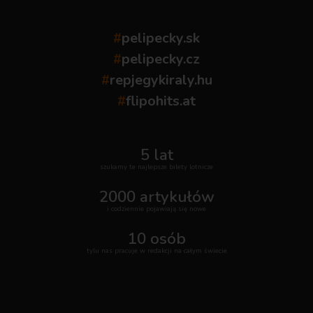
#
pelipecky.sk
#
pelipecky.cz
#
repjegykiraly.hu
#
flipohits.at
5 lat
szukamy te najlepsze bilety lotnicze
2000 artykułów
i codziennie pojawiają się nowe
10 osób
tylu nas pracuje w redakcji na całym świecie