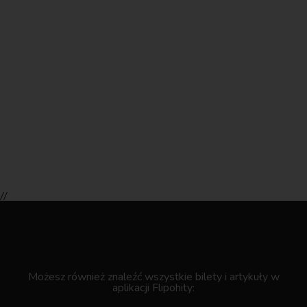
//
.
Możesz również znaleźć wszystkie bilety i artykuły w
aplikacji Flipohity: