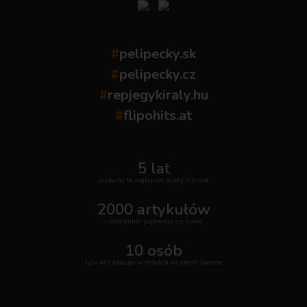
#
pelipecky.sk
#
pelipecky.cz
#
repjegykiraly.hu
#
flipohits.at
5 lat
szukamy te najlepsze bilety lotnicze
2000 artykułów
i codziennie pojawiają się nowe
10 osób
tylu nas pracuje w redakcji na całym świecie