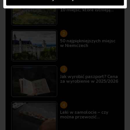
Śladami Harry’ego Pottera:
10 miejsc, które istnieją…
50 najpiękniejszych miejsc
w Niemczech
Jak wyrobić paszport? Cena
za wyrobienie w 2025/2026
Leki w samolocie – czy
można przewozić…