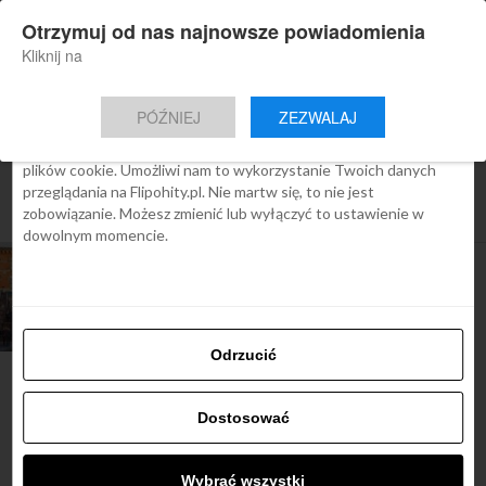
×
Otrzymuj od nas najnowsze powiadomienia
Nowa aplikacja Flipohity
Zgoda
Szczegóły
O cookies
Instalacja
Aktualne wiadomości, artykuły, TOP
Kliknij na
oferty jednym kliknięciem.
Ta strona używa plików cookies
PÓŹNIEJ
ZEZWALAJ
We Flipo robimy wszystko, aby pokazać Ci tylko te treści, które
Cię interesują. Ale do tego potrzebujemy zgody na używanie
plików cookie. Umożliwi nam to wykorzystanie Twoich danych
All posts tagged "bilety do
przeglądania na Flipohity.pl. Nie martw się, to nie jest
birmingham"
zobowiązanie. Możesz zmienić lub wyłączyć to ustawienie w
dowolnym momencie.
ARTYKUŁY
Birmingham na
weekend
Odrzucić
Dostosować
Najbardziej popularne
Wybrać wszystki