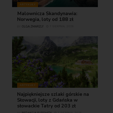
ARTYKUŁY
Malownicza Skandynawia:
Norwegia, loty od 188 zł
OLGA ZMARZLY
7 SIERPNIA, 2026
BY
ARTYKUŁY
Najpiękniejsze szlaki górskie na
Słowacji, loty z Gdańska w
słowackie Tatry od 203 zł
7 SIERPNIA, 2026