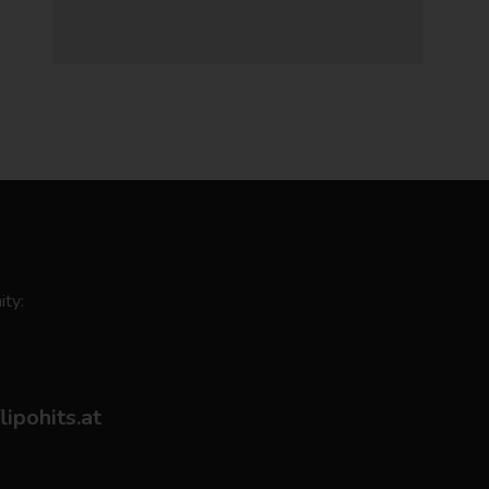
ity:
flipohits.at