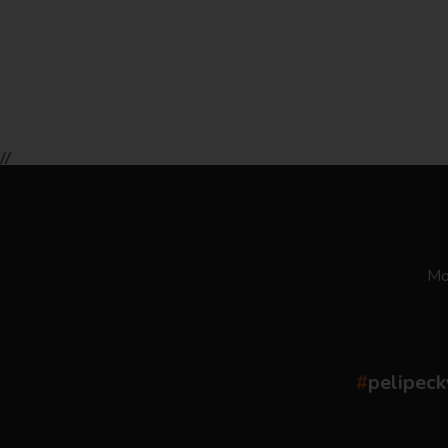
//
Moż
#
pelipeck