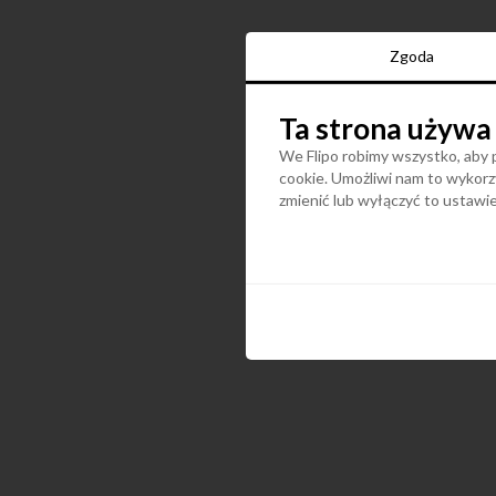
Zgoda
Ta strona używa
We Flipo robimy wszystko, aby p
cookie. Umożliwi nam to wykorzy
zmienić lub wyłączyć to ustaw