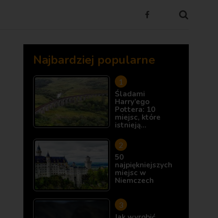
Najbardziej popularne
Śladami
Harry’ego
Pottera: 10
miejsc, które
istnieją…
50
najpiękniejszych
miejsc w
Niemczech
Jak wyrobić