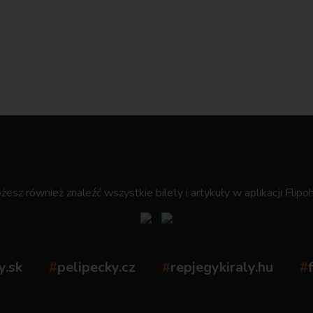
.
esz również znaleźć wszystkie bilety i artykuły w aplikacji Flipoh
y.sk
#
pelipecky.cz
#
repjegykiraly.hu
#