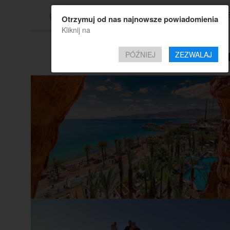
TOP OF
Otrzymuj od nas najnowsze powiadomienia
Kliknij na
All posts tagged
PÓŹNIEJ
ZEZWALAJ