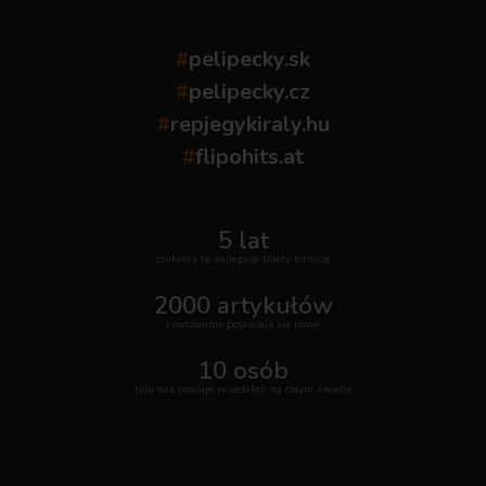
#
pelipecky.sk
#
pelipecky.cz
#
repjegykiraly.hu
#
flipohits.at
5 lat
szukamy te najlepsze bilety lotnicze
2000 artykułów
i codziennie pojawiają się nowe
10 osób
tylu nas pracuje w redakcji na całym świecie