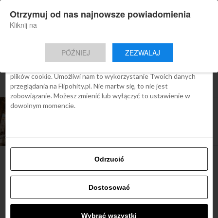
×
Otrzymuj od nas najnowsze powiadomienia
Nowa aplikacja Flipohity
Zgoda
Szczegóły
O cookies
Instalacja
Aktualne wiadomości, artykuły, TOP
Kliknij na
oferty jednym kliknięciem.
Ta strona używa plików cookies
PÓŹNIEJ
ZEZWALAJ
We Flipo robimy wszystko, aby pokazać Ci tylko te treści, które
Cię interesują. Ale do tego potrzebujemy zgody na używanie
plików cookie. Umożliwi nam to wykorzystanie Twoich danych
All posts tagged "lotnisko w rzymie"
przeglądania na Flipohity.pl. Nie martw się, to nie jest
zobowiązanie. Możesz zmienić lub wyłączyć to ustawienie w
dowolnym momencie.
ARTYKUŁY
Jak dotrzeć z lotnisk w Rzymie do centrum
miasta? Kompletny przewodnik
Odrzucić
Najbardziej popularne
Dostosować
Śladami Harry’ego Pottera:
Wybrać wszystki