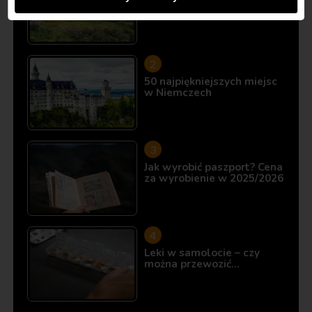
10 miejsc, które istnieją…
50 najpiękniejszych miejsc
w Niemczech
Jak wyrobić paszport? Cena
za wyrobienie w 2025/2026
Leki w samolocie – czy
można przewozić…