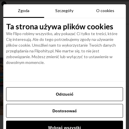
×
Nowa aplikacja Flipohity
Zgoda
Szczegóły
O cookies
Instalacja
Aktualne wiadomości, artykuły, TOP
oferty jednym kliknięciem.
Ta strona używa plików cookies
We Flipo robimy wszystko, aby pokazać Ci tylko te treści, które
Cię interesują. Ale do tego potrzebujemy zgody na używanie
plików cookie. Umożliwi nam to wykorzystanie Twoich danych
All posts tagged "loty do hurgady"
przeglądania na Flipohity.pl. Nie martw się, to nie jest
zobowiązanie. Możesz zmienić lub wyłączyć to ustawienie w
dowolnym momencie.
ARTYKUŁY
Wizz Air otwiera nowe trasy do Egiptu z Polski!
ARTYKUŁY
Odrzucić
7 miejsc w Egipcie, które warto odwiedzić na
własną rękę, loty od 515 zł
Dostosować
Wybrać wszystki