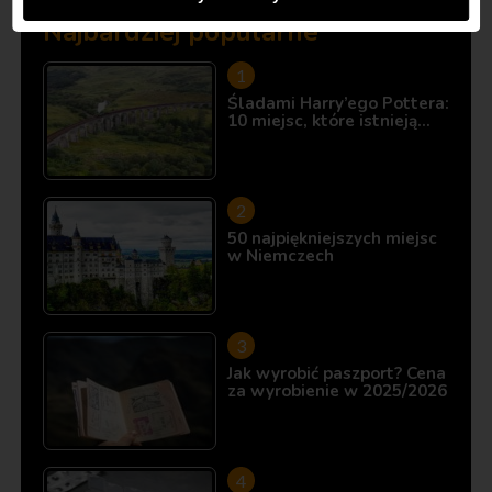
Najbardziej popularne
Śladami Harry’ego Pottera:
10 miejsc, które istnieją…
50 najpiękniejszych miejsc
w Niemczech
Jak wyrobić paszport? Cena
za wyrobienie w 2025/2026