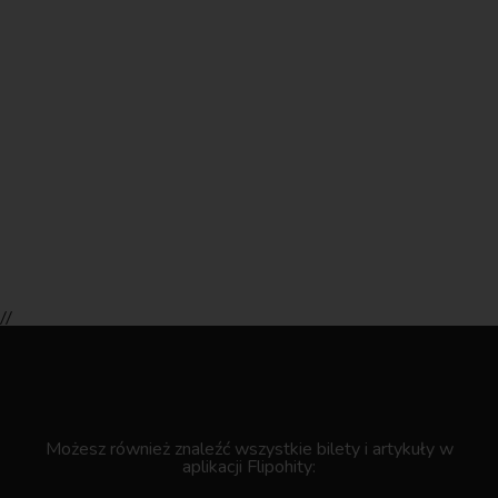
//
.
Możesz również znaleźć wszystkie bilety i artykuły w
aplikacji Flipohity: