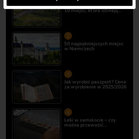
Śladami Harry’ego Pottera:
10 miejsc, które istnieją…
50 najpiękniejszych miejsc
w Niemczech
Jak wyrobić paszport? Cena
za wyrobienie w 2025/2026
Leki w samolocie – czy
można przewozić…