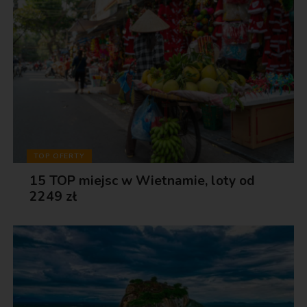
TOP OFERTY
15 TOP miejsc w Wietnamie, loty od
2249 zł