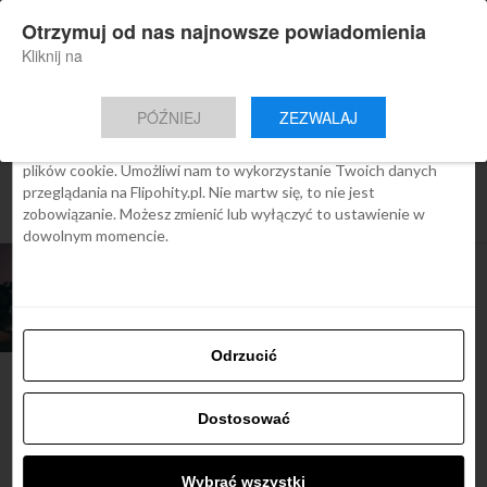
×
Otrzymuj od nas najnowsze powiadomienia
Nowa aplikacja Flipohity
Zgoda
Szczegóły
O cookies
Instalacja
Aktualne wiadomości, artykuły, TOP
Kliknij na
oferty jednym kliknięciem.
Ta strona używa plików cookies
PÓŹNIEJ
ZEZWALAJ
We Flipo robimy wszystko, aby pokazać Ci tylko te treści, które
Cię interesują. Ale do tego potrzebujemy zgody na używanie
plików cookie. Umożliwi nam to wykorzystanie Twoich danych
All posts tagged "Museu Nacional
przeglądania na Flipohity.pl. Nie martw się, to nie jest
d’Art de Catalunya"
zobowiązanie. Możesz zmienić lub wyłączyć to ustawienie w
dowolnym momencie.
ARTYKUŁY
Najlepsze muzea w
Hiszpanii
Odrzucić
Dostosować
Najbardziej popularne
Wybrać wszystki