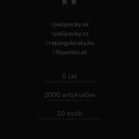
#
pelipecky.sk
#
pelipecky.cz
#
repjegykiraly.hu
#
flipohits.at
5 lat
szukamy te najlepsze bilety lotnicze
2000 artykułów
i codziennie pojawiają się nowe
10 osób
tylu nas pracuje w redakcji na całym świecie