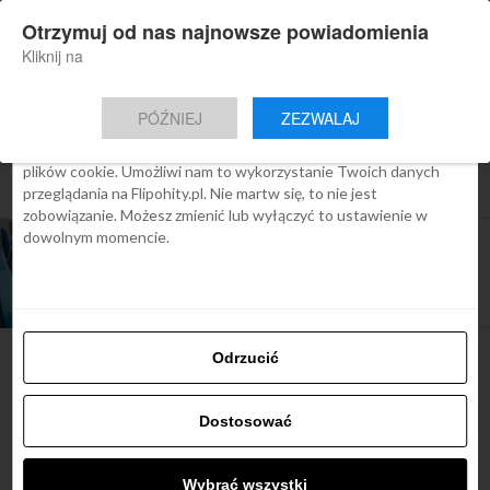
×
Otrzymuj od nas najnowsze powiadomienia
Nowa aplikacja Flipohity
Zgoda
Szczegóły
O cookies
Instalacja
Aktualne wiadomości, artykuły, TOP
Kliknij na
oferty jednym kliknięciem.
Ta strona używa plików cookies
PÓŹNIEJ
ZEZWALAJ
We Flipo robimy wszystko, aby pokazać Ci tylko te treści, które
Cię interesują. Ale do tego potrzebujemy zgody na używanie
plików cookie. Umożliwi nam to wykorzystanie Twoich danych
All posts tagged "vietnam airlines"
przeglądania na Flipohity.pl. Nie martw się, to nie jest
zobowiązanie. Możesz zmienić lub wyłączyć to ustawienie w
dowolnym momencie.
ARTYKUŁY
Vietnam Airlines – pierwszy lot
międzynarodowy w specjalnych kombinezonach
Odrzucić
Najbardziej popularne
Dostosować
Śladami Harry’ego Pottera:
Wybrać wszystki