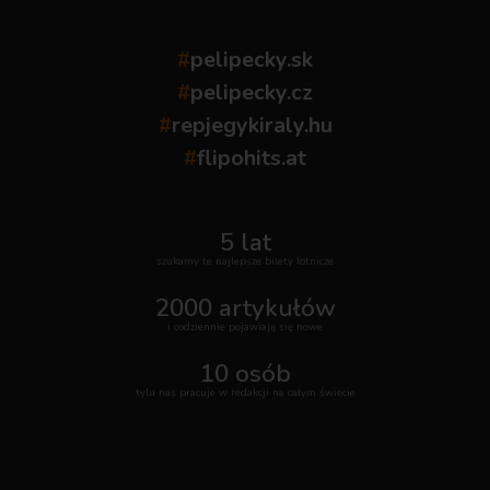
#
pelipecky.sk
#
pelipecky.cz
#
repjegykiraly.hu
#
flipohits.at
5 lat
szukamy te najlepsze bilety lotnicze
2000 artykułów
i codziennie pojawiają się nowe
10 osób
tylu nas pracuje w redakcji na całym świecie