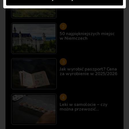
10 miejsc, które istnieją…
50 najpiękniejszych miejsc
w Niemczech
Jak wyrobić paszport? Cena
za wyrobienie w 2025/2026
Leki w samolocie – czy
można przewozić…