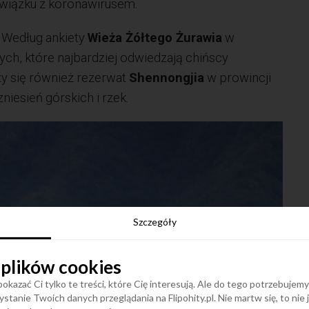
związku z koronawirusem.
? Według ankiety
Wieża Żółtego Żurawia
w
nych, które najbardziej odwiedzają chińscy
y się również rezerwat
Shennongjia
w prowincji
niesień górskich i rzek.
Szczegóły
 plików cookies
okazać Ci tylko te treści, które Cię interesują. Ale do tego potrzebujem
stanie Twoich danych przeglądania na Flipohity.pl. Nie martw się, to nie