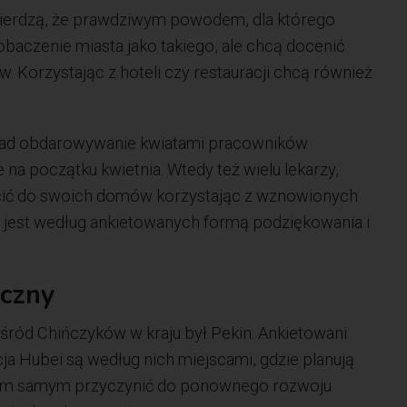
twierdzą, że prawdziwym powodem, dla którego
baczenie miasta jako takiego, ale chcą docenić
. Korzystając z hoteli czy restauracji chcą również
kład obdarowywanie kwiatami pracowników
na początku kwietnia. Wtedy też wielu lekarzy,
cić do swoich domów korzystając z wznowionych
i jest według ankietowanych formą podziękowania i
yczny
śród Chińczyków w kraju był Pekin. Ankietowani
cja Hubei są według nich miejscami, gdzie planują
 tym samym przyczynić do ponownego rozwoju