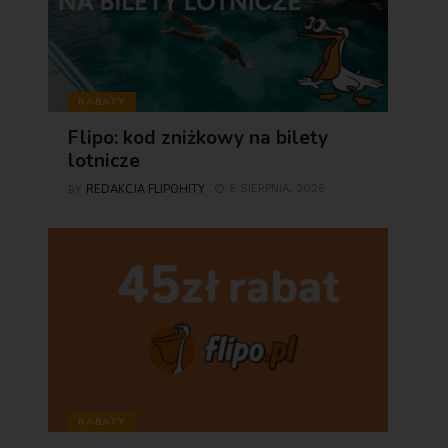
RABATY
Flipo: kod zniżkowy na bilety
lotnicze
REDAKCJA FLIPOHITY
6 SIERPNIA, 2026
BY
RABATY