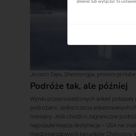
zmienić lub wyłączyć to ustaw
Jezioro Dajiu, Shennongjia, prowincja Hube
Podróże tak, ale później
Wyniki przeprowadzonych ankiet pokazały r
podróżami. Jedna trzecia ankietowanych ch
miesięcy. Jeśli chodzi o zagraniczne podróż
najpopularniejsza destynacja – USA nie znal
międzynarodowych kierunków. Chińczycy, któ