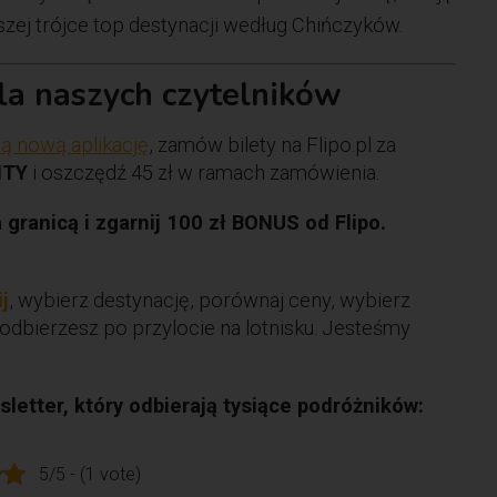
szej trójce top destynacji według Chińczyków.
dla naszych czytelników
ą nową aplikację
, zamów bilety na Flipo.pl za
ITY
i oszczędź 45 zł w ramach zamówienia.
ranicą i zgarnij 100 zł BONUS od Flipo.
ij
, wybierz destynację, porównaj ceny, wybierz
odbierzesz po przylocie na lotnisku. Jesteśmy
letter, który odbierają tysiące podróżników:
5/5 - (1 vote)