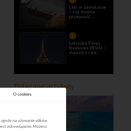
Leki w samolocie
– czy można
przewozić…
Lotnisko Paryż-
Beauvais (BVA) –
dojazd z i do…
Polecane artykuły
O cookies
y zgody na używanie plików
 jest zobowiązanie. Możesz