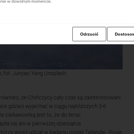
ienie w dowolnym momencie.
Odrzucić
Dostoso
i, fot. Junyao Yang Unsplash
ównież, że Chińczycy cały czas są zainteresowani
ce gdzieś wyjechać w ciągu najbliższych 3-6
e ciekawostką jest to, że do teraz
azła się ani w pierwszej dziesiątce
rzy wzięli udział w badaniu podali Tajlandię, Rosję