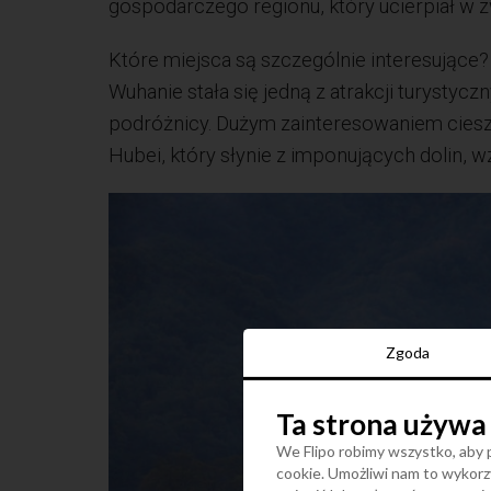
gospodarczego regionu, który ucierpiał w 
Które miejsca są szczególnie interesujące
Wuhanie stała się jedną z atrakcji turystycz
podróżnicy. Dużym zainteresowaniem ciesz
Hubei, który słynie z imponujących dolin, wz
Zgoda
Ta strona używa
We Flipo robimy wszystko, aby p
cookie. Umożliwi nam to wykorzy