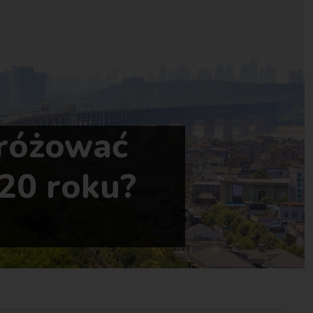
dróżować
20 roku?