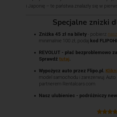
i Japonię – te państwa znalazły się w pierw
Specjalne znizki 
Zniżka 45 zł na bilety
- pobierz
nasz
minimalnie 100 zł, podaj
kod FLIPOH
REVOLUT - płać bezproblemowo za g
Sprawdź
tutaj
.
Wypożycz auto przez Flipo.pl.
Klikn
model samochodu i zarezerwuj. Auto 
partnerem Rentalcars.com.
Nasz ulubieniec - podróżniczy news