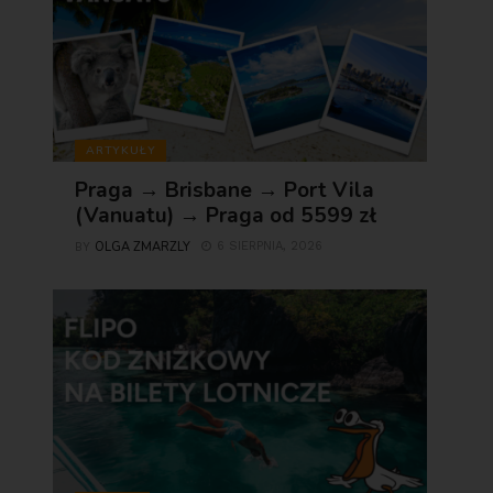
ARTYKUŁY
Praga → Brisbane → Port Vila
(Vanuatu) → Praga od 5599 zł
OLGA ZMARZLY
6 SIERPNIA, 2026
BY