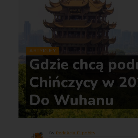
ARTYKUŁY
Gdzie chcą po
Chińczycy w 20
Do Wuhanu
By
Redakcja Flipohity