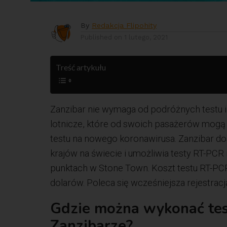
By
Redakcja Flipohity
Published on
1 lutego, 2021
Treść artykułu
Zanzibar nie wymaga od podróżnych testu i
lotnicze, które od swoich pasażerów mog
testu na nowego koronawirusa. Zanzibar d
krajów na świecie i umożliwia testy RT-PCR 
punktach w Stone Town. Koszt testu RT-PCR
dolarów. Poleca się wcześniejsza rejestracj
Gdzie można wykonać te
Zanzibarze?