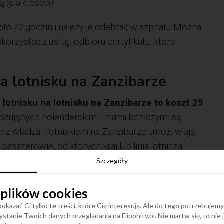
(dla 4 osób).
ło 72 godzin i należy je odebrać w szpitalu. Można
korzystać z usługi odbioru certyfikatu, która
a lotnisku na Zanzibarze
lotnisku na lotnisku na Zanzibarze to koszt 25
ujących holenderskimi liniami lotniczymi są
 z władzą i lotniskiem na Zanzibarze umożliwiają
pasażerowie, od których kraj lub linia lotnicza
u szybkiego testu antygenowego, będą go mogli
Szczegóły
 plików cookies
wego jest wymagany przez Holandię – podróżujący
okazać Ci tylko te treści, które Cię interesują. Ale do tego potrzebujem
uszą wykonać oba testy. Koszt szybkiego testu
stanie Twoich danych przeglądania na Flipohity.pl. Nie martw się, to nie