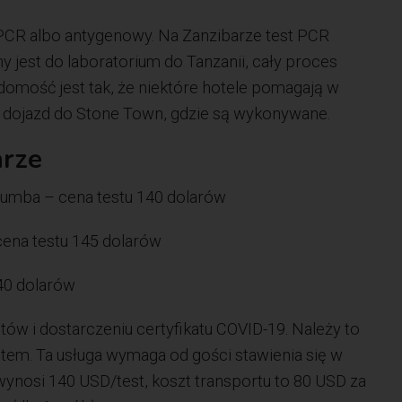
t PCR albo antygenowy. Na Zanzibarze test PCR
 jest do laboratorium do Tanzanii, cały proces
domość jest tak, że niektóre hotele pomagają w
 dojazd do Stone Town, gdzie są wykonywane.
arze
mumba – cena testu 140 dolarów
 cena testu 145 dolarów
140 dolarów
w i dostarczeniu certyfikatu COVID-19. Należy to
otem. Ta usługa wymaga od gości stawienia się w
nosi 140 USD/test, koszt transportu to 80 USD za