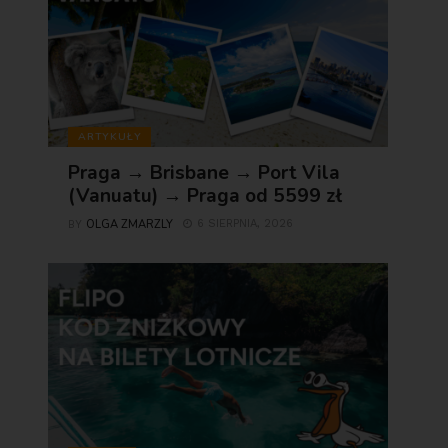
ARTYKUŁY
Praga → Brisbane → Port Vila
(Vanuatu) → Praga od 5599 zł
OLGA ZMARZLY
6 SIERPNIA, 2026
BY