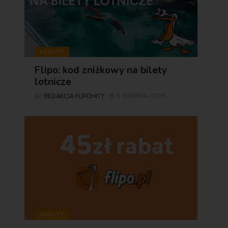
RABATY
Flipo: kod zniżkowy na bilety
lotnicze
REDAKCJA FLIPOHITY
6 SIERPNIA, 2026
BY
RABATY