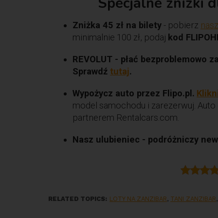
Specjalne znizki 
Zniżka 45 zł na bilety
- pobierz
nasz
minimalnie 100 zł, podaj
kod FLIPOH
REVOLUT - płać bezproblemowo za g
Sprawdź
tutaj
.
Wypożycz auto przez Flipo.pl.
Klikn
model samochodu i zarezerwuj. Auto 
partnerem Rentalcars.com.
Nasz ulubieniec - podróżniczy news
RELATED TOPICS:
LOTY NA ZANZIBAR
,
TANI ZANZIBAR