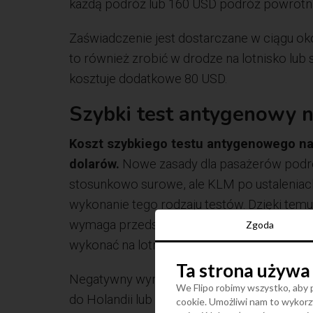
każdą podróż lub 160 USD podróż powrotną 
Zaświadczenie jest dostarczane w ciągu oko
to również zrobić w drodze na lotnisko lub s
kosztuje dodatkowe 80 USD.
Szybki test antygenowy n
Koszt szybkiego testu antygenowego na 
dolarów.
Nowe zasady dla pasażerów podróż
stosunkowo surowe, ale KLM po ustaleniach
wykonanie tego rodzaju testów. Dzięki temu 
wymaga przedstawienia negatywnego wynik
Zgoda
wykonać na lotnisku na Zanzibarze.
Ta strona używa
Negatywny wynik testu PCR oraz antygeno
We Flipo robimy wszystko, aby p
do Holandii lub z przesiadką w tym kraju m
cookie. Umożliwi nam to wykorzy