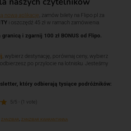
dla naszych czytelników
ą nową aplikację
, zamów bilety na Flipo.pl za
ITY
i oszczędź 45 zł w ramach zamówienia.
ranicą i zgarnij 100 zł BONUS od Flipo.
ij
, wybierz destynację, porównaj ceny, wybierz
odbierzesz po przylocie na lotnisku. Jesteśmy
letter, który odbierają tysiące podróżników:
5/5 - (1 vote)
,
ZANZIBAR
,
ZANZIBAR KWARANTANNA