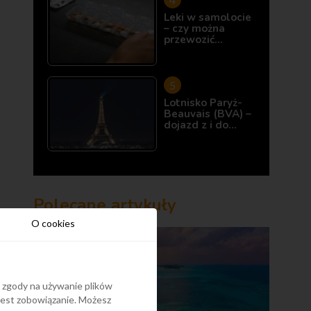
Leki w samolocie
– czy można
przewozić…
Lotnisko Paryż-
Beauvais (BVA) –
dojazd z i do…
Polecane artykuły
O cookies
y zgody na używanie plików
 jest zobowiązanie. Możesz