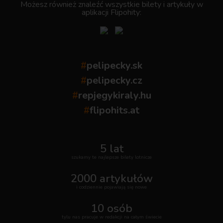
Możesz również znaleźć wszystkie bilety i artykuły w
aplikacji Flipohity:
#
pelipecky.sk
#
pelipecky.cz
#
repjegykiraly.hu
#
flipohits.at
5 lat
szukamy te najlepsze bilety lotnicze
2000 artykułów
i codziennie pojawiają się nowe
10 osób
tylu nas pracuje w redakcji na całym świecie