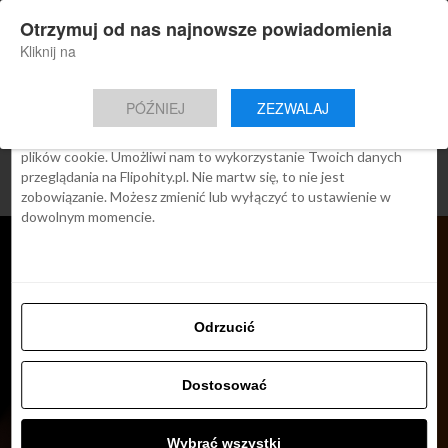
×
Otrzymuj od nas najnowsze powiadomienia
Nowa aplikacja Flipohity
Zgoda
Szczegóły
O cookies
Instalacja
Aktualne wiadomości, artykuły, TOP
Kliknij na
oferty jednym kliknięciem.
Ta strona używa plików cookies
PÓŹNIEJ
ZEZWALAJ
We Flipo robimy wszystko, aby pokazać Ci tylko te treści, które
Cię interesują. Ale do tego potrzebujemy zgody na używanie
plików cookie. Umożliwi nam to wykorzystanie Twoich danych
przeglądania na Flipohity.pl. Nie martw się, to nie jest
zobowiązanie. Możesz zmienić lub wyłączyć to ustawienie w
dowolnym momencie.
Odrzucić
Dostosować
ARTYKUŁY
Saloniki – nowa trasa LOT z
Warszawy, loty od 639 zł
Wybrać wszystki