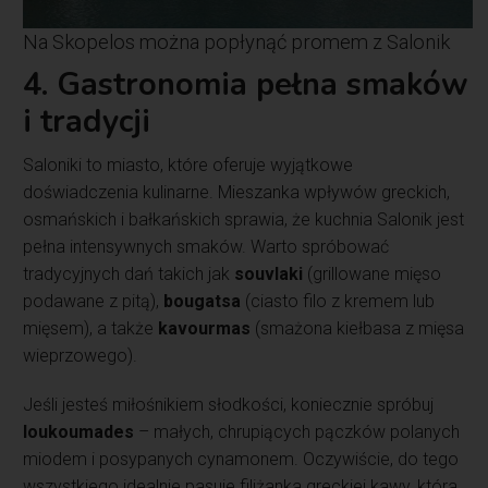
Na Skopelos można popłynąć promem z Salonik
4. Gastronomia pełna smaków
i tradycji
Saloniki to miasto, które oferuje wyjątkowe
doświadczenia kulinarne. Mieszanka wpływów greckich,
osmańskich i bałkańskich sprawia, że kuchnia Salonik jest
pełna intensywnych smaków. Warto spróbować
tradycyjnych dań takich jak
souvlaki
(grillowane mięso
podawane z pitą),
bougatsa
(ciasto filo z kremem lub
mięsem), a także
kavourmas
(smażona kiełbasa z mięsa
wieprzowego).
Jeśli jesteś miłośnikiem słodkości, koniecznie spróbuj
loukoumades
– małych, chrupiących pączków polanych
miodem i posypanych cynamonem. Oczywiście, do tego
wszystkiego idealnie pasuje filiżanka greckiej kawy, która