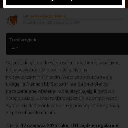
By
Redakcja Flipohity
Published on
22 stycznia, 2025
Treść artykułu
Saloniki, drugie co do wielkości miasto Grecji, to miejsce,
które zaskakuje różnorodnością, historią i
niepowtarzalnym klimatem. Wiele osób skupia swoją
uwagę na Atenach lub Santorini, ale Saloniki oferują
niezapomniane wrażenia, które przyciągają turystów z
całego świata. Jeżeli zastanawiasz się, dlaczego warto
wybrać się do Salonik, oto cztery powody, które sprawią,
że pokochasz to miasto.
Już od
17 czerwca 2025 roku, LOT będzie regularnie