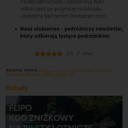
model samochodu i zarezerwuj. Auto
odbierzesz po przylocie na lotnisku.
Jesteśmy partnerem Rentalcars.com.
Nasz ulubieniec - podróżniczy newsletter,
który odbierają tysiące podróżników:
5/5 - (1 vote)
RELATED TOPICS:
GRECJA
,
LOT
,
LOTY DO SALONIK
,
PÓŁWYSEP
CHALKIDIKI
,
SALONIKI
,
SIATKA LOTÓW LOT
Rabaty