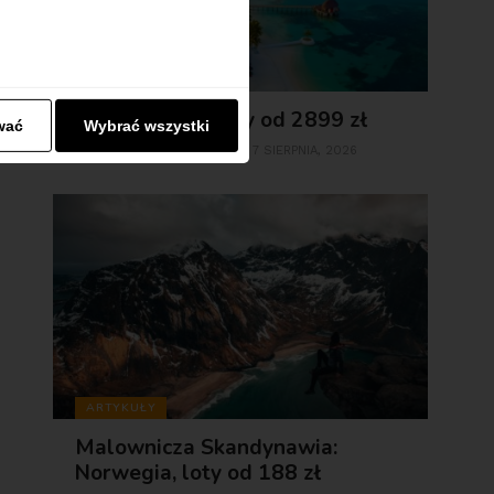
ARTYKUŁY
Loty na Malediwy od 2899 zł
wać
Wybrać wszystki
REDAKCJA FLIPOHITY
7 SIERPNIA, 2026
BY
ARTYKUŁY
Malownicza Skandynawia:
Norwegia, loty od 188 zł