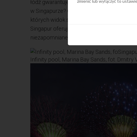
zmienić lub wyłączyć to ustaw
łódź gwarantuje swoim gościom niezapomni
w Singapurze? Oczywiście Gardens by the 
których widok spowoduje, że będziesz czuł 
Singapur oferuje różne kombinacje potraw, 
niezapomniane doznania. Więcej o Singapu
Infinity pool, Marina Bay Sands, fot. Dmit