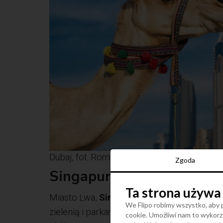
Dubaj, fot. Roman Stetsyk Dreamstime.com
Zgoda
Singapur
Ta strona używa
Miasto Lwa,
Singapur
jest przykładem tego
We Flipo robimy wszystko, aby p
zielenią i parkami. Luksusowy basen? Oczy
cookie. Umożliwi nam to wykorzy