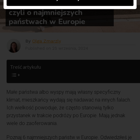
Małe, ciasne, ale własne,
czyli o najmniejszych
państwach w Europie
By
Olga Zmarzly
Published on
25 września, 2024
Treść artykułu
Małe państwa albo wyspy mają własny specyficzny
klimat, mieszkańcy wydają się nadawać na innych falach.
Ich wielkość powoduje, że często stanowią tylko
przystanek w trakcie podróży po Europie. Mają jednak
wiele do zaoferowania.
Poznaj 6 najmniejszych państw w Europie. Odwiedziłeś je