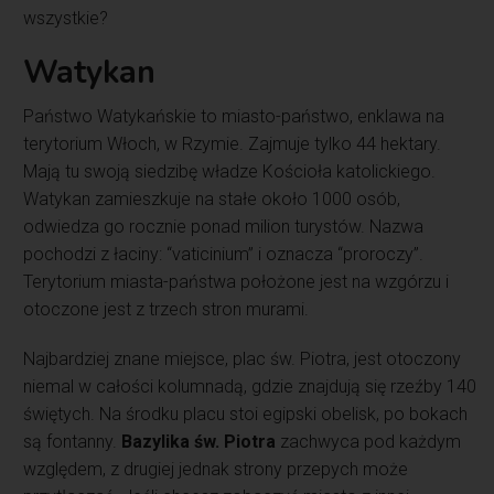
wszystkie?
Watykan
Państwo Watykańskie to miasto-państwo, enklawa na
terytorium Włoch, w Rzymie. Zajmuje tylko 44 hektary.
Mają tu swoją siedzibę władze Kościoła katolickiego.
Watykan zamieszkuje na stałe około 1000 osób,
odwiedza go rocznie ponad milion turystów. Nazwa
pochodzi z łaciny: “vaticinium” i oznacza “proroczy”.
Terytorium miasta-państwa położone jest na wzgórzu i
otoczone jest z trzech stron murami.
Najbardziej znane miejsce, plac św. Piotra, jest otoczony
niemal w całości kolumnadą, gdzie znajdują się rzeźby 140
świętych. Na środku placu stoi egipski obelisk, po bokach
są fontanny.
Bazylika św. Piotra
zachwyca pod każdym
względem, z drugiej jednak strony przepych może