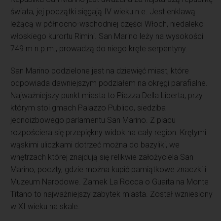
świata, jej początki sięgają IV wieku n.e. Jest enklawą
leżącą w północno-wschodniej części Włoch, niedaleko
włoskiego kurortu Rimini. San Marino leży na wysokości
749 m n.p.m., prowadzą do niego kręte serpentyny.
San Marino podzielone jest na dziewięć miast, które
odpowiada dawniejszym podziałem na okręgi parafialne.
Najważniejszy punkt miasta to Piazza Della Liberta, przy
którym stoi gmach Palazzo Publico, siedziba
jednoizbowego parlamentu San Marino. Z placu
rozpościera się przepiękny widok na cały region. Krętymi
wąskimi uliczkami dotrzeć można do bazyliki, we
wnętrzach której znajdują się relikwie założyciela San
Marino, poczty, gdzie można kupić pamiątkowe znaczki i
Muzeum Narodowe. Zamek La Rocca o Guaita na Monte
Titano to najważniejszy zabytek miasta. Został wzniesiony
w XI wieku na skale.