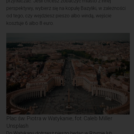
przytłaczać. Jeśli chcesz zobaczyć miasto z innej
perspektywy, wybierz się na kopułę Bazyliki, w zależności
od tego, czy wejdziesz pieszo albo windą, wejście
kosztuje 6 albo 8 euro.
Plac św. Piotra w Watykanie, fot. Caleb Miller
Unsplash
Do Watykanu dotrzesz pieszo będąc w Rzymie lub