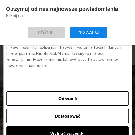
×
Otrzymuj od nas najnowsze powiadomienia
Nowa aplikacja Flipohity
Zgoda
Szczegóły
O cookies
Instalacja
Aktualne wiadomości, artykuły, TOP
Kliknij na
oferty jednym kliknięciem.
Ta strona używa plików cookies
PÓŹNIEJ
ZEZWALAJ
We Flipo robimy wszystko, aby pokazać Ci tylko te treści, które
Cię interesują. Ale do tego potrzebujemy zgody na używanie
plików cookie. Umożliwi nam to wykorzystanie Twoich danych
przeglądania na Flipohity.pl. Nie martw się, to nie jest
zobowiązanie. Możesz zmienić lub wyłączyć to ustawienie w
dowolnym momencie.
Odrzucić
Dostosować
ARTYKUŁY
Wybrać wszystki