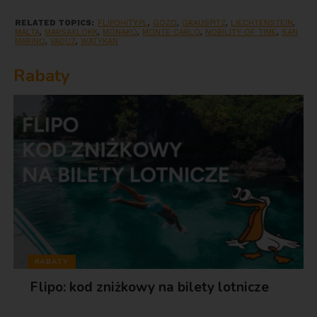
RELATED TOPICS:
FLIPOHITY.PL
,
GOZO
,
GRAUSPITZ
,
LIECHTENSTEIN
,
MALTA
,
MARSAXLOKK
,
MONAKO
,
MONTE CARLO
,
NOBILITY OF TIME
,
SAN
MARINO
,
VADUZ
,
WATYKAN
Rabaty
RABATY
Flipo: kod zniżkowy na bilety lotnicze