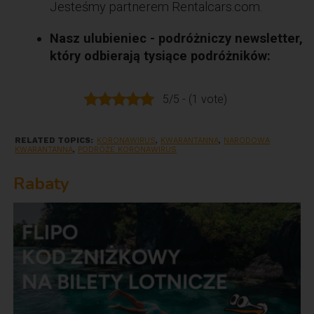
Jesteśmy partnerem Rentalcars.com.
Nasz ulubieniec - podróżniczy newsletter,
który odbierają tysiące podróżników:
5/5 - (1 vote)
RELATED TOPICS:
KORONAWIRUS
,
KWARANTANNA
,
NARODOWA
KWARANTANNA
,
PODRÓŻE KORONAWIRUS
Rabaty