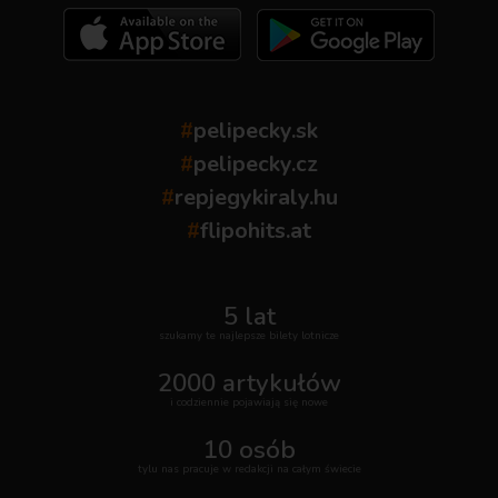
#
pelipecky.sk
#
pelipecky.cz
#
repjegykiraly.hu
#
flipohits.at
5 lat
szukamy te najlepsze bilety lotnicze
2000 artykułów
i codziennie pojawiają się nowe
10 osób
tylu nas pracuje w redakcji na całym świecie