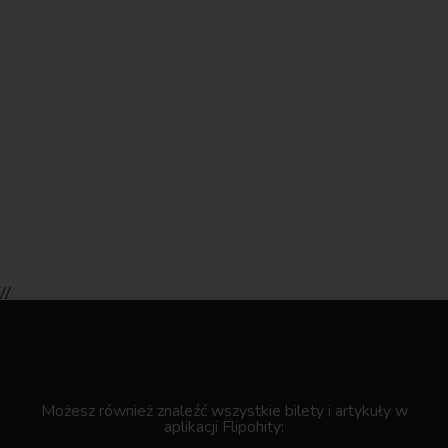
//
.
Możesz również znaleźć wszystkie bilety i artykuły w
aplikacji Flipohity: