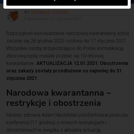
By
Redakcja Flipohity
Published on
12 stycznia, 2021
Rząd ogłosił wprowadzenie narodowej kwarantanny, która
zacznie się 28 grudnia 2020 i potrwa do 17 stycznia 2021.
Wszystkie osoby przyjeżdżające do Polski komunikacją
zbiorową będą musiały poddać się 10-dniowej
kwarantannie.
AKTUALIZACJA 12.01.2021: Obostrzenia
oraz zakazy zostały przedłużone co najmniej do 31
stycznia 2021.
Narodowa kwarantanna –
restrykcje i obostrzenia
Minister zdrowia Adam Niedzielski poinformował podczas
konferencji (17 grudnia) o nowych restrykcjach i
obostrzeniach w związku z aktualną sytuacją