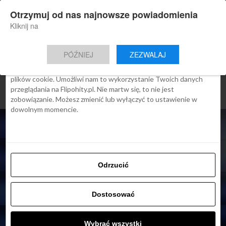
×
Otrzymuj od nas najnowsze powiadomienia
Nowa aplikacja Flipohity
Zgoda
Szczegóły
O cookies
Instalacja
Aktualne wiadomości, artykuły, TOP
Kliknij na
oferty jednym kliknięciem.
Ta strona używa plików cookies
PÓŹNIEJ
ZEZWALAJ
We Flipo robimy wszystko, aby pokazać Ci tylko te treści, które
Cię interesują. Ale do tego potrzebujemy zgody na używanie
plików cookie. Umożliwi nam to wykorzystanie Twoich danych
przeglądania na Flipohity.pl. Nie martw się, to nie jest
zobowiązanie. Możesz zmienić lub wyłączyć to ustawienie w
dowolnym momencie.
Odrzucić
ARTYKUŁY
Narodowa kwarantanna w
Dostosować
Polsce przedłużona do
końca stycznia
Wybrać wszystki