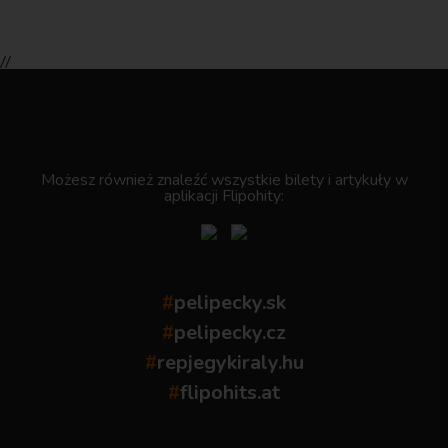
//
.
Możesz również znaleźć wszystkie bilety i artykuły w
aplikacji Flipohity:
#
pelipecky.sk
#
pelipecky.cz
#
repjegykiraly.hu
#
flipohits.at