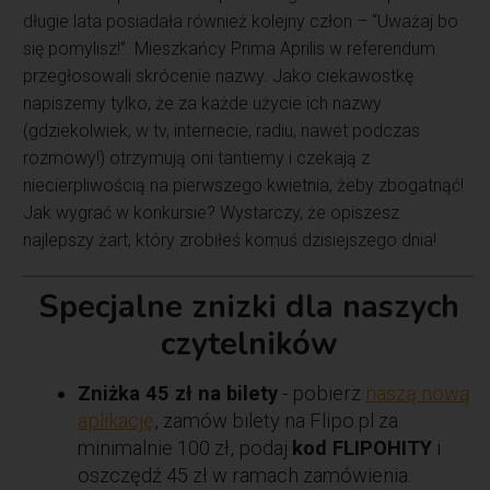
długie lata posiadała również kolejny człon – “Uważaj bo
się pomylisz!”. Mieszkańcy Prima Aprilis w referendum
przegłosowali skrócenie nazwy. Jako ciekawostkę
napiszemy tylko, że za każde użycie ich nazwy
(gdziekolwiek, w tv, internecie, radiu, nawet podczas
rozmowy!) otrzymują oni tantiemy i czekają z
niecierpliwością na pierwszego kwietnia, żeby zbogatnąć!
Jak wygrać w konkursie? Wystarczy, że opiszesz
najlepszy żart, który zrobiłeś komuś dzisiejszego dnia!
Specjalne znizki dla naszych
czytelników
Zniżka 45 zł na bilety
- pobierz
naszą nową
aplikację
, zamów bilety na Flipo.pl za
minimalnie 100 zł, podaj
kod FLIPOHITY
i
oszczędź 45 zł w ramach zamówienia.