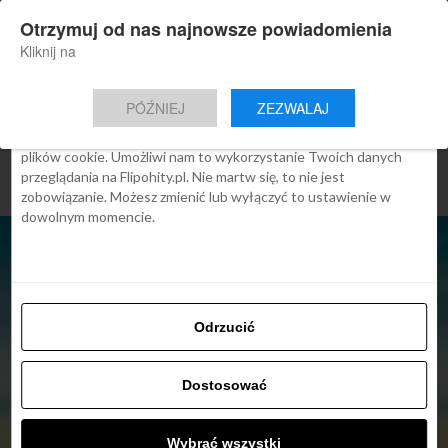
×
Otrzymuj od nas najnowsze powiadomienia
Nowa aplikacja Flipohity
Zgoda
Szczegóły
O cookies
Instalacja
Aktualne wiadomości, artykuły, TOP
Kliknij na
oferty jednym kliknięciem.
Ta strona używa plików cookies
PÓŹNIEJ
ZEZWALAJ
We Flipo robimy wszystko, aby pokazać Ci tylko te treści, które
Cię interesują. Ale do tego potrzebujemy zgody na używanie
plików cookie. Umożliwi nam to wykorzystanie Twoich danych
przeglądania na Flipohity.pl. Nie martw się, to nie jest
zobowiązanie. Możesz zmienić lub wyłączyć to ustawienie w
dowolnym momencie.
Odrzucić
Dostosować
ARTYKUŁY
Last Mynyt, Rabacik albo
Wybrać wszystki