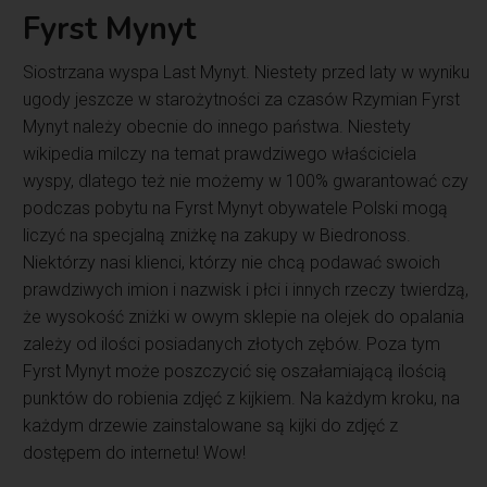
Fyrst Mynyt
Siostrzana wyspa Last Mynyt. Niestety przed laty w wyniku
ugody jeszcze w starożytności za czasów Rzymian Fyrst
Mynyt należy obecnie do innego państwa. Niestety
wikipedia milczy na temat prawdziwego właściciela
wyspy, dlatego też nie możemy w 100% gwarantować czy
podczas pobytu na Fyrst Mynyt obywatele Polski mogą
liczyć na specjalną zniżkę na zakupy w Biedronoss.
Niektórzy nasi klienci, którzy nie chcą podawać swoich
prawdziwych imion i nazwisk i płci i innych rzeczy twierdzą,
że wysokość zniżki w owym sklepie na olejek do opalania
zależy od ilości posiadanych złotych zębów. Poza tym
Fyrst Mynyt może poszczycić się oszałamiającą ilością
punktów do robienia zdjęć z kijkiem. Na każdym kroku, na
każdym drzewie zainstalowane są kijki do zdjęć z
dostępem do internetu! Wow!