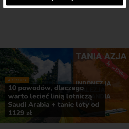
ARTYKUŁY
10 powodów, dlaczego
warto lecieć linią lotniczą
Saudi Arabia + tanie loty od
1129 zł