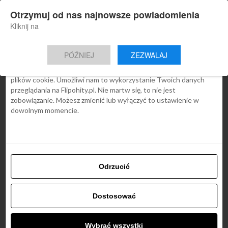
×
Otrzymuj od nas najnowsze powiadomienia
Nowa aplikacja Flipohity
Zgoda
Szczegóły
O cookies
Instalacja
Aktualne wiadomości, artykuły, TOP
Kliknij na
oferty jednym kliknięciem.
Ta strona używa plików cookies
PÓŹNIEJ
ZEZWALAJ
We Flipo robimy wszystko, aby pokazać Ci tylko te treści, które
Cię interesują. Ale do tego potrzebujemy zgody na używanie
plików cookie. Umożliwi nam to wykorzystanie Twoich danych
przeglądania na Flipohity.pl. Nie martw się, to nie jest
zobowiązanie. Możesz zmienić lub wyłączyć to ustawienie w
dowolnym momencie.
Odrzucić
Dostosować
Wybrać wszystki