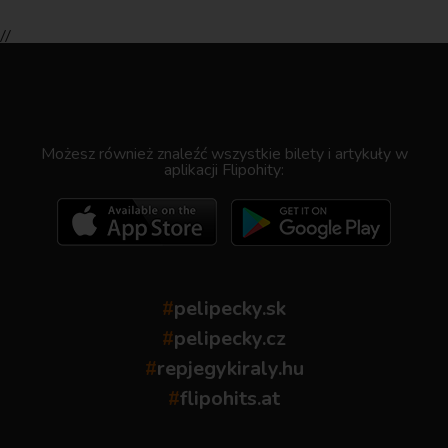
//
.
Możesz również znaleźć wszystkie bilety i artykuły w
aplikacji Flipohity:
#
pelipecky.sk
#
pelipecky.cz
#
repjegykiraly.hu
#
flipohits.at