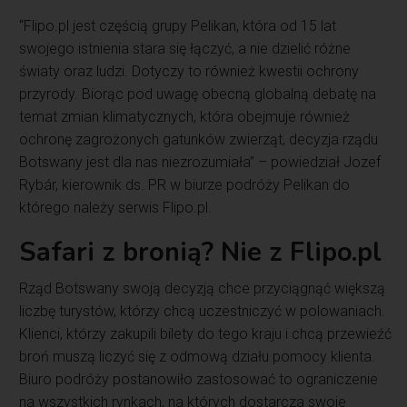
“Flipo.pl jest częścią grupy Pelikan, która od 15 lat
swojego istnienia stara się łączyć, a nie dzielić różne
światy oraz ludzi. Dotyczy to również kwestii ochrony
przyrody. Biorąc pod uwagę obecną globalną debatę na
temat zmian klimatycznych, która obejmuje również
ochronę zagrożonych gatunków zwierząt, decyzja rządu
Botswany jest dla nas niezrozumiała” – powiedział Jozef
Rybár, kierownik ds. PR w biurze podróży Pelikan do
którego należy serwis Flipo.pl.
Safari z bronią? Nie z Flipo.pl
Rząd Botswany swoją decyzją chce przyciągnąć większą
liczbę turystów, którzy chcą uczestniczyć w polowaniach.
Klienci, którzy zakupili bilety do tego kraju i chcą przewieźć
broń muszą liczyć się z odmową działu pomocy klienta.
Biuro podróży postanowiło zastosować to ograniczenie
na wszystkich rynkach, na których dostarcza swoje