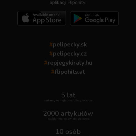
aplikacji Flipohity:
#
pelipecky.sk
#
pelipecky.cz
#
repjegykiraly.hu
#
flipohits.at
5 lat
szukamy te najlepsze bilety lotnicze
2000 artykułów
i codziennie pojawiają się nowe
10 osób