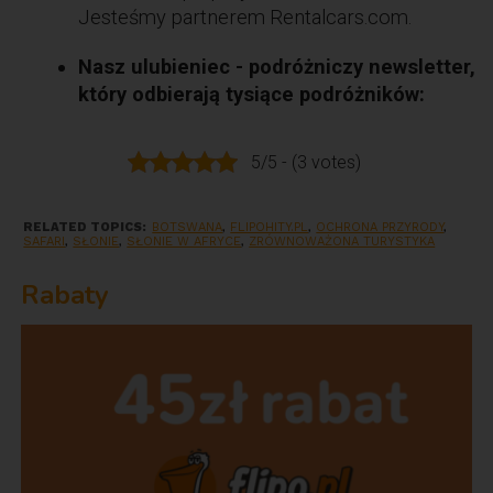
Jesteśmy partnerem Rentalcars.com.
Nasz ulubieniec - podróżniczy newsletter,
który odbierają tysiące podróżników:
5/5 - (3 votes)
RELATED TOPICS:
BOTSWANA
,
FLIPOHITY.PL
,
OCHRONA PRZYRODY
,
SAFARI
,
SŁONIE
,
SŁONIE W AFRYCE
,
ZRÓWNOWAŻONA TURYSTYKA
Rabaty