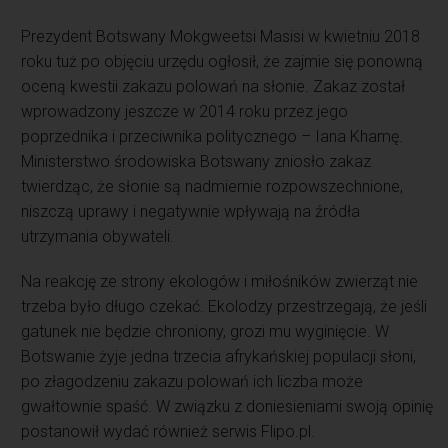
Prezydent Botswany Mokgweetsi Masisi w kwietniu 2018
roku tuż po objęciu urzędu ogłosił, że zajmie się ponowną
oceną kwestii zakazu polowań na słonie. Zakaz został
wprowadzony jeszcze w 2014 roku przez jego
poprzednika i przeciwnika politycznego – Iana Khamę.
Ministerstwo środowiska Botswany zniosło zakaz
twierdząc, że słonie są nadmiernie rozpowszechnione,
niszczą uprawy i negatywnie wpływają na źródła
utrzymania obywateli.
Na reakcję ze strony ekologów i miłośników zwierząt nie
trzeba było długo czekać. Ekolodzy przestrzegają, że jeśli
gatunek nie będzie chroniony, grozi mu wyginięcie. W
Botswanie żyje jedna trzecia afrykańskiej populacji słoni,
po złagodzeniu zakazu polowań ich liczba może
gwałtownie spaść. W związku z doniesieniami swoją opinię
postanowił wydać również serwis Flipo.pl.