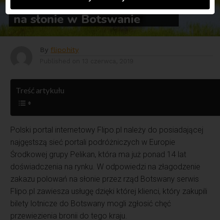
zniesienie zakazu polowań
na słonie w Botswanie
By
flipohity
Published on
13 czerwca, 2019
Treść artykułu
Polski portal internetowy Flipo.pl należy do posiadającej
najgęstszą sieć portali podróżniczych w Europie
Środkowej grupy Pelikan, która ma już ponad 14 lat
doświadczenia na rynku. W odpowiedzi na złagodzenie
zakazu polowań na słonie przez rząd Botswany serwis
Flipo.pl zawiesza usługę dzięki której klienci, który zakupili
bilety lotnicze do Botswany mogli zgłosić chęć
przewiezienia bronii do tego kraju.