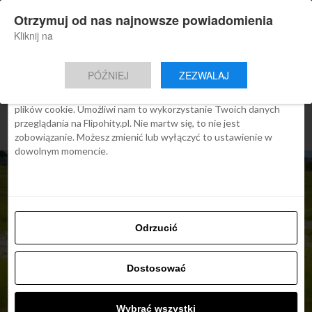
×
Otrzymuj od nas najnowsze powiadomienia
Nowa aplikacja Flipohity
Zgoda
Szczegóły
O cookies
Instalacja
Aktualne wiadomości, artykuły, TOP
Kliknij na
oferty jednym kliknięciem.
Ta strona używa plików cookies
PÓŹNIEJ
ZEZWALAJ
We Flipo robimy wszystko, aby pokazać Ci tylko te treści, które
Cię interesują. Ale do tego potrzebujemy zgody na używanie
plików cookie. Umożliwi nam to wykorzystanie Twoich danych
przeglądania na Flipohity.pl. Nie martw się, to nie jest
zobowiązanie. Możesz zmienić lub wyłączyć to ustawienie w
dowolnym momencie.
Odrzucić
Dostosować
ARTYKUŁY
Odpowiedź Flipo na
Wybrać wszystki