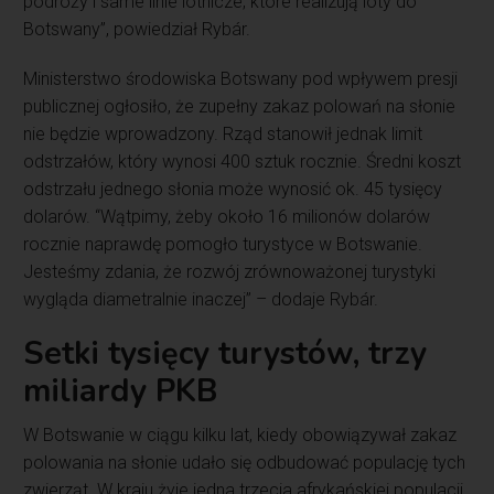
podróży i same linie lotnicze, które realizują loty do
Botswany”, powiedział Rybár.
Ministerstwo środowiska Botswany pod wpływem presji
publicznej ogłosiło, że zupełny zakaz polowań na słonie
nie będzie wprowadzony. Rząd stanowił jednak limit
odstrzałów, który wynosi 400 sztuk rocznie. Średni koszt
odstrzału jednego słonia może wynosić ok. 45 tysięcy
dolarów. “Wątpimy, żeby około 16 milionów dolarów
rocznie naprawdę pomogło turystyce w Botswanie.
Jesteśmy zdania, że rozwój zrównoważonej turystyki
wygląda diametralnie inaczej” – dodaje Rybár.
Setki tysięcy turystów, trzy
miliardy PKB
W Botswanie w ciągu kilku lat, kiedy obowiązywał zakaz
polowania na słonie udało się odbudować populację tych
zwierząt. W kraju żyje jedna trzecia afrykańskiej populacji