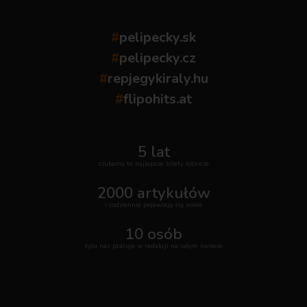
#
pelipecky.sk
#
pelipecky.cz
#
repjegykiraly.hu
#
flipohits.at
5 lat
szukamy te najlepsze bilety lotnicze
2000 artykułów
i codziennie pojawiają się nowe
10 osób
tylu nas pracuje w redakcji na całym świecie