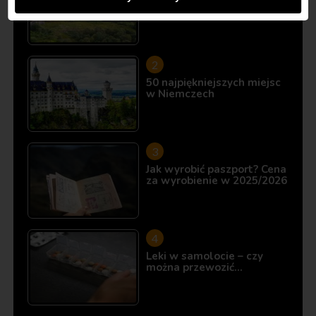
10 miejsc, które istnieją…
50 najpiękniejszych miejsc
w Niemczech
Jak wyrobić paszport? Cena
za wyrobienie w 2025/2026
Leki w samolocie – czy
można przewozić…