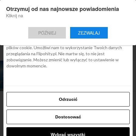
×
Otrzymuj od nas najnowsze powiadomienia
Nowa aplikacja Flipohity
Zgoda
Szczegóły
O cookies
Instalacja
Aktualne wiadomości, artykuły, TOP
Kliknij na
oferty jednym kliknięciem.
Ta strona używa plików cookies
PÓŹNIEJ
ZEZWALAJ
We Flipo robimy wszystko, aby pokazać Ci tylko te treści, które
Cię interesują. Ale do tego potrzebujemy zgody na używanie
plików cookie. Umożliwi nam to wykorzystanie Twoich danych
All posts tagged "abu dhabi"
przeglądania na Flipohity.pl. Nie martw się, to nie jest
zobowiązanie. Możesz zmienić lub wyłączyć to ustawienie w
dowolnym momencie.
ARTYKUŁY
Krabi, Hanoi, Phnom Penh i kilka innych. Etihad
ogłosił 10 nowych kierunków
Odrzucić
Najbardziej popularne
Dostosować
Śladami Harry’ego Pottera:
Wybrać wszystki