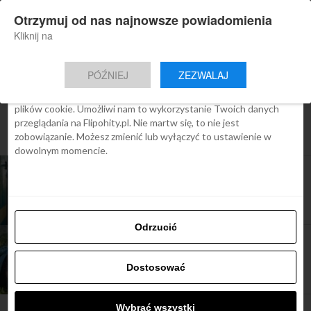
×
Otrzymuj od nas najnowsze powiadomienia
Nowa aplikacja Flipohity
Zgoda
Szczegóły
O cookies
Instalacja
Aktualne wiadomości, artykuły, TOP
Kliknij na
oferty jednym kliknięciem.
Ta strona używa plików cookies
PÓŹNIEJ
ZEZWALAJ
We Flipo robimy wszystko, aby pokazać Ci tylko te treści, które
Cię interesują. Ale do tego potrzebujemy zgody na używanie
plików cookie. Umożliwi nam to wykorzystanie Twoich danych
All posts tagged "atrakcje na sri
przeglądania na Flipohity.pl. Nie martw się, to nie jest
lance"
zobowiązanie. Możesz zmienić lub wyłączyć to ustawienie w
dowolnym momencie.
TOP OFERTY
Loty na Sri Lankę od 2299 zł z Qatar Airways (bez
wizy do końca kwietnia)
Odrzucić
ARTYKUŁY
LOT poleci na Sri Lankę
Dostosować
Wybrać wszystki