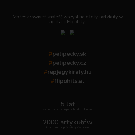
.
Możesz również znaleźć wszystkie bilety i artykuły w
aplikacji Flipohity:
#
pelipecky.sk
#
pelipecky.cz
#
repjegykiraly.hu
#
flipohits.at
5 lat
szukamy te najlepsze bilety lotnicze
2000 artykułów
i codziennie pojawiają się nowe