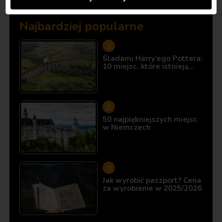
Najbardziej popularne
Śladami Harry’ego Pottera:
10 miejsc, które istnieją…
50 najpiękniejszych miejsc
w Niemczech
Jak wyrobić paszport? Cena
za wyrobienie w 2025/2026