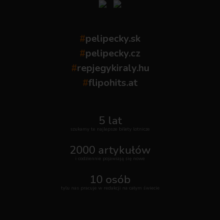
#
pelipecky.sk
#
pelipecky.cz
#
repjegykiraly.hu
#
flipohits.at
5 lat
szukamy te najlepsze bilety lotnicze
2000 artykułów
i codziennie pojawiają się nowe
10 osób
tylu nas pracuje w redakcji na całym świecie