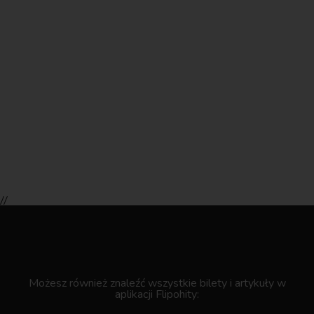
//
.
Możesz również znaleźć wszystkie bilety i artykuły w
aplikacji Flipohity: