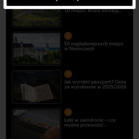
Śladami Harry’ego Pottera:
10 miejsc, które istnieją…
50 najpiękniejszych miejsc
w Niemczech
Jak wyrobić paszport? Cena
za wyrobienie w 2025/2026
Leki w samolocie – czy
można przewozić…