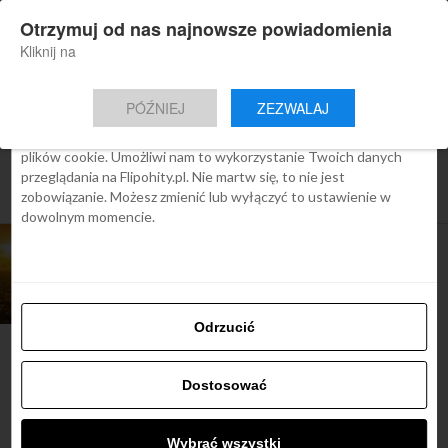
×
Otrzymuj od nas najnowsze powiadomienia
Nowa aplikacja Flipohity
Zgoda
Szczegóły
O cookies
Instalacja
Aktualne wiadomości, artykuły, TOP
Kliknij na
oferty jednym kliknięciem.
Ta strona używa plików cookies
PÓŹNIEJ
ZEZWALAJ
We Flipo robimy wszystko, aby pokazać Ci tylko te treści, które
Cię interesują. Ale do tego potrzebujemy zgody na używanie
plików cookie. Umożliwi nam to wykorzystanie Twoich danych
All posts tagged "atrakcje w
przeglądania na Flipohity.pl. Nie martw się, to nie jest
bordeaux"
zobowiązanie. Możesz zmienić lub wyłączyć to ustawienie w
dowolnym momencie.
ARTYKUŁY
Bilety do Bordeaux, w krainie wina, loty z
Krakowa od 84 zł
Odrzucić
Dostosować
Najbardziej popularne
Wybrać wszystki