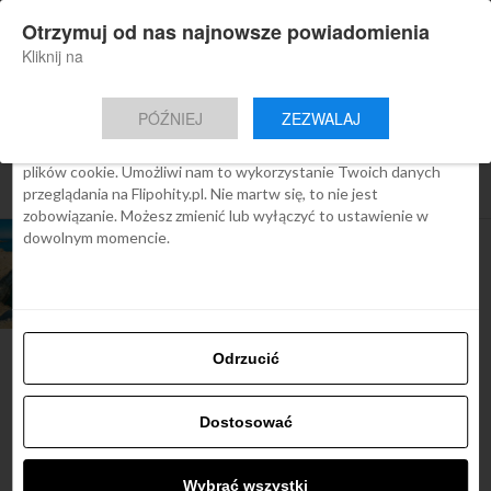
×
Otrzymuj od nas najnowsze powiadomienia
Nowa aplikacja Flipohity
Zgoda
Szczegóły
O cookies
Instalacja
Aktualne wiadomości, artykuły, TOP
Kliknij na
oferty jednym kliknięciem.
Ta strona używa plików cookies
PÓŹNIEJ
ZEZWALAJ
We Flipo robimy wszystko, aby pokazać Ci tylko te treści, które
Cię interesują. Ale do tego potrzebujemy zgody na używanie
plików cookie. Umożliwi nam to wykorzystanie Twoich danych
All posts tagged "baseny morskie"
przeglądania na Flipohity.pl. Nie martw się, to nie jest
zobowiązanie. Możesz zmienić lub wyłączyć to ustawienie w
dowolnym momencie.
ARTYKUŁY
Niesamowite
baseny morskie
Odrzucić
Najbardziej popularne
Dostosować
Śladami Harry’ego Pottera:
Wybrać wszystki