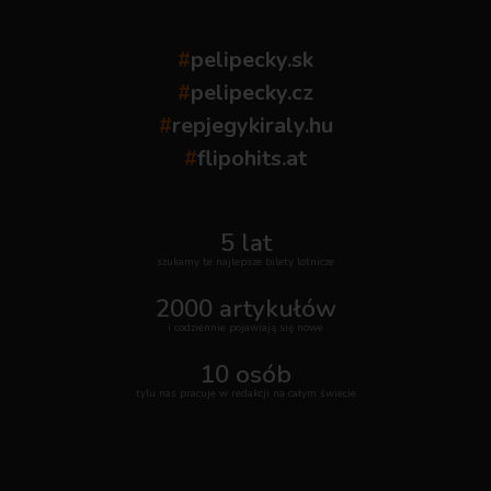
#
pelipecky.sk
#
pelipecky.cz
#
repjegykiraly.hu
#
flipohits.at
5 lat
szukamy te najlepsze bilety lotnicze
2000 artykułów
i codziennie pojawiają się nowe
10 osób
tylu nas pracuje w redakcji na całym świecie