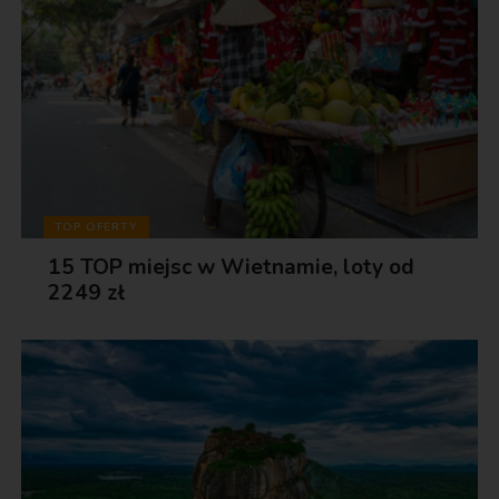
TOP OFERTY
15 TOP miejsc w Wietnamie, loty od
2249 zł