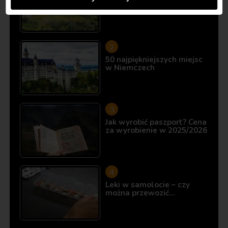
10 miejsc, które istnieją…
50 najpiękniejszych miejsc
w Niemczech
Jak wyrobić paszport? Cena
za wyrobienie w 2025/2026
Leki w samolocie – czy
można przewozić…