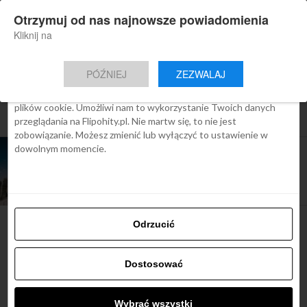
×
Otrzymuj od nas najnowsze powiadomienia
Nowa aplikacja Flipohity
Zgoda
Szczegóły
O cookies
Instalacja
Aktualne wiadomości, artykuły, TOP
Kliknij na
oferty jednym kliknięciem.
Ta strona używa plików cookies
PÓŹNIEJ
ZEZWALAJ
We Flipo robimy wszystko, aby pokazać Ci tylko te treści, które
Cię interesują. Ale do tego potrzebujemy zgody na używanie
plików cookie. Umożliwi nam to wykorzystanie Twoich danych
All posts tagged "bezpieczne kraje"
przeglądania na Flipohity.pl. Nie martw się, to nie jest
zobowiązanie. Możesz zmienić lub wyłączyć to ustawienie w
dowolnym momencie.
ARTYKUŁY
Zjednoczone Emiraty Arabskie są drugim
najbezpieczniejszym krajem na świecie, a
Islandia jest pierwszym
Odrzucić
Najbardziej popularne
Dostosować
Śladami Harry’ego Pottera:
Wybrać wszystki