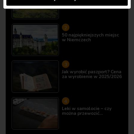
10 miejsc, które istnieją…
50 najpiękniejszych miejsc
w Niemczech
Jak wyrobić paszport? Cena
za wyrobienie w 2025/2026
Leki w samolocie – czy
można przewozić…