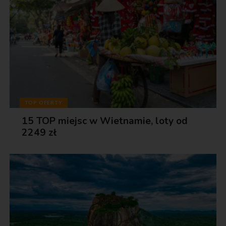
TOP OFERTY
15 TOP miejsc w Wietnamie, loty od
2249 zł