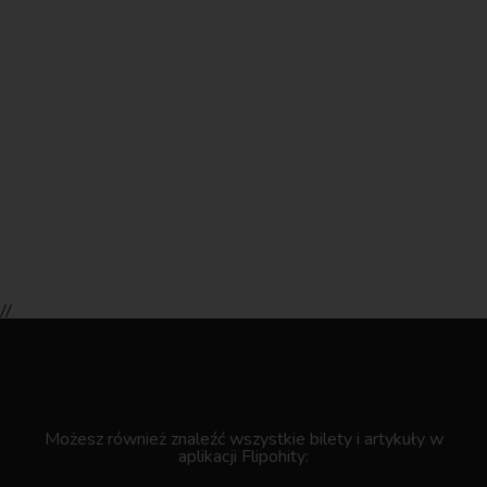
//
.
Możesz również znaleźć wszystkie bilety i artykuły w
aplikacji Flipohity: