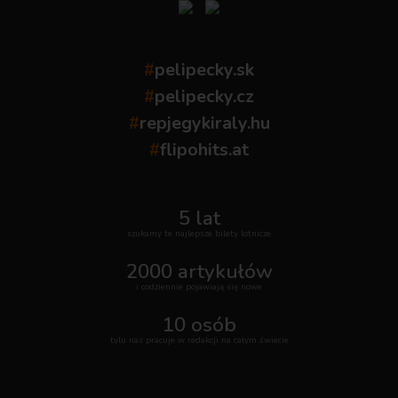
#
pelipecky.sk
#
pelipecky.cz
#
repjegykiraly.hu
#
flipohits.at
5 lat
szukamy te najlepsze bilety lotnicze
2000 artykułów
i codziennie pojawiają się nowe
10 osób
tylu nas pracuje w redakcji na całym świecie