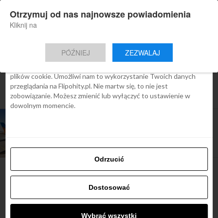
×
Otrzymuj od nas najnowsze powiadomienia
Nowa aplikacja Flipohity
Zgoda
Szczegóły
O cookies
Instalacja
Aktualne wiadomości, artykuły, TOP
Kliknij na
oferty jednym kliknięciem.
Ta strona używa plików cookies
PÓŹNIEJ
ZEZWALAJ
We Flipo robimy wszystko, aby pokazać Ci tylko te treści, które
Cię interesują. Ale do tego potrzebujemy zgody na używanie
plików cookie. Umożliwi nam to wykorzystanie Twoich danych
All posts tagged "bezpłatny bilet na
przeglądania na Flipohity.pl. Nie martw się, to nie jest
expo"
zobowiązanie. Możesz zmienić lub wyłączyć to ustawienie w
dowolnym momencie.
ARTYKUŁY
Bilet nielimitowany na EXPO ważny do 31 marca
teraz BEZPŁATNIE z biletami Emirates
Odrzucić
Dostosować
Najbardziej popularne
Wybrać wszystki