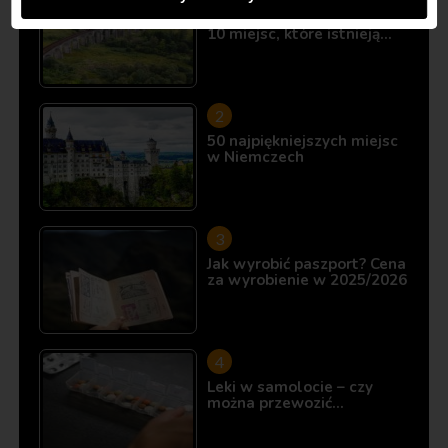
Śladami Harry’ego Pottera:
10 miejsc, które istnieją…
50 najpiękniejszych miejsc
w Niemczech
Jak wyrobić paszport? Cena
za wyrobienie w 2025/2026
Leki w samolocie – czy
można przewozić…