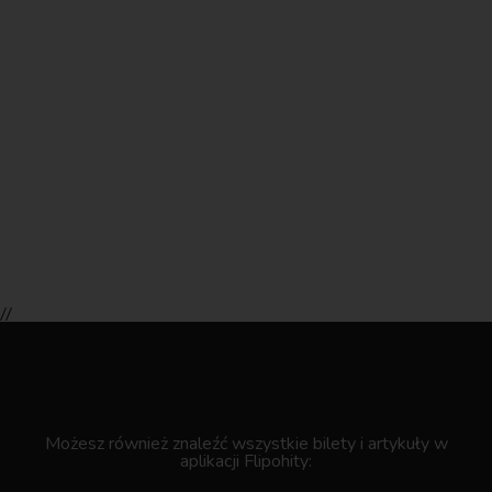
//
.
Możesz również znaleźć wszystkie bilety i artykuły w
aplikacji Flipohity: