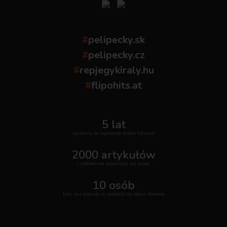
#
pelipecky.sk
#
pelipecky.cz
#
repjegykiraly.hu
#
flipohits.at
5 lat
szukamy te najlepsze bilety lotnicze
2000 artykułów
i codziennie pojawiają się nowe
10 osób
tylu nas pracuje w redakcji na całym świecie