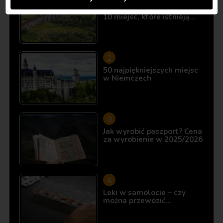
Śladami Harry’ego Pottera:
10 miejsc, które istnieją…
50 najpiękniejszych miejsc
w Niemczech
Jak wyrobić paszport? Cena
za wyrobienie w 2025/2026
Leki w samolocie – czy
można przewozić…