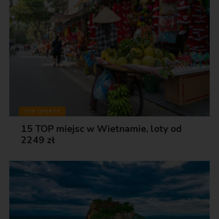
TOP OFERTY
15 TOP miejsc w Wietnamie, loty od
2249 zł