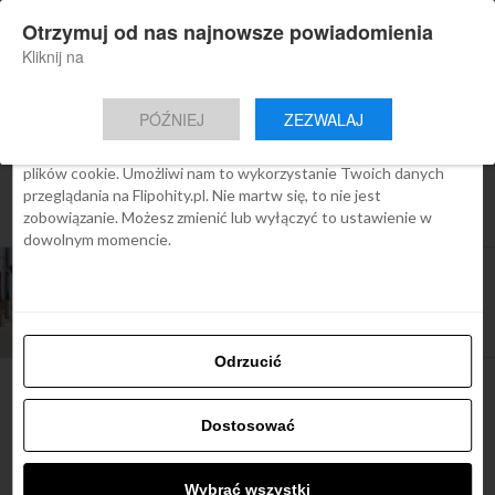
×
Otrzymuj od nas najnowsze powiadomienia
Nowa aplikacja Flipohity
Zgoda
Szczegóły
O cookies
Instalacja
Aktualne wiadomości, artykuły, TOP
Kliknij na
oferty jednym kliknięciem.
Ta strona używa plików cookies
PÓŹNIEJ
ZEZWALAJ
We Flipo robimy wszystko, aby pokazać Ci tylko te treści, które
Cię interesują. Ale do tego potrzebujemy zgody na używanie
plików cookie. Umożliwi nam to wykorzystanie Twoich danych
All posts tagged "bilety do ameryki
przeglądania na Flipohity.pl. Nie martw się, to nie jest
srodkowej"
zobowiązanie. Możesz zmienić lub wyłączyć to ustawienie w
dowolnym momencie.
AMERICAS
Promocja Aeromexico: Ameryka Południowa i
Środkowa od 1599 zł
Odrzucić
Dostosować
Najbardziej popularne
Wybrać wszystki