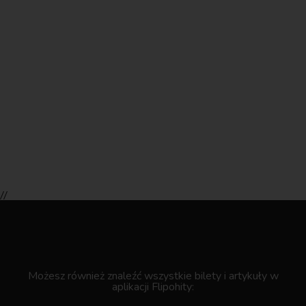
//
.
Możesz również znaleźć wszystkie bilety i artykuły w
aplikacji Flipohity: