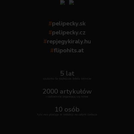
#
pelipecky.sk
#
pelipecky.cz
#
repjegykiraly.hu
#
flipohits.at
5 lat
szukamy te najlepsze bilety lotnicze
2000 artykułów
i codziennie pojawiają się nowe
10 osób
tylu nas pracuje w redakcji na całym świecie