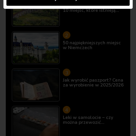
Śladami Harry’ego Pottera:
10 miejsc, które istnieją…
50 najpiękniejszych miejsc
w Niemczech
Jak wyrobić paszport? Cena
za wyrobienie w 2025/2026
Leki w samolocie – czy
można przewozić…