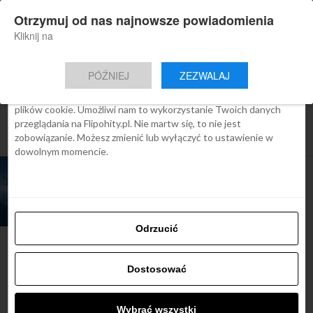
×
Otrzymuj od nas najnowsze powiadomienia
Nowa aplikacja Flipohity
Zgoda
Szczegóły
O cookies
Instalacja
Aktualne wiadomości, artykuły, TOP
Kliknij na
oferty jednym kliknięciem.
Ta strona używa plików cookies
PÓŹNIEJ
ZEZWALAJ
We Flipo robimy wszystko, aby pokazać Ci tylko te treści, które
Cię interesują. Ale do tego potrzebujemy zgody na używanie
plików cookie. Umożliwi nam to wykorzystanie Twoich danych
All posts tagged "bilety lotnicze
przeglądania na Flipohity.pl. Nie martw się, to nie jest
condor"
zobowiązanie. Możesz zmienić lub wyłączyć to ustawienie w
dowolnym momencie.
TOP OFERTY
Loty z Condor już od
1579 zł
Odrzucić
Dostosować
Najbardziej popularne
Wybrać wszystki