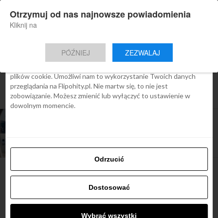
×
Otrzymuj od nas najnowsze powiadomienia
Nowa aplikacja Flipohity
Zgoda
Szczegóły
O cookies
Instalacja
Aktualne wiadomości, artykuły, TOP
Kliknij na
oferty jednym kliknięciem.
Ta strona używa plików cookies
PÓŹNIEJ
ZEZWALAJ
We Flipo robimy wszystko, aby pokazać Ci tylko te treści, które
Cię interesują. Ale do tego potrzebujemy zgody na używanie
plików cookie. Umożliwi nam to wykorzystanie Twoich danych
All posts tagged "bolonia bilety
przeglądania na Flipohity.pl. Nie martw się, to nie jest
lotnicze"
zobowiązanie. Możesz zmienić lub wyłączyć to ustawienie w
dowolnym momencie.
ARTYKUŁY
Nowe połączenie PLL LOT do Bolonii – brama do
serca włoskiej kultury
Odrzucić
Dostosować
Najbardziej popularne
Wybrać wszystki