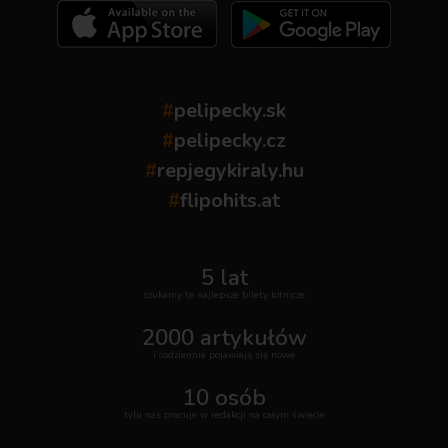
#
pelipecky.sk
#
pelipecky.cz
#
repjegykiraly.hu
#
flipohits.at
5 lat
szukamy te najlepsze bilety lotnicze
2000 artykułów
i codziennie pojawiają się nowe
10 osób
tylu nas pracuje w redakcji na całym świecie