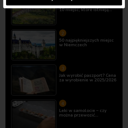
Śladami Harry’ego Pottera:
10 miejsc, które istnieją…
50 najpiękniejszych miejsc
w Niemczech
Jak wyrobić paszport? Cena
za wyrobienie w 2025/2026
Leki w samolocie – czy
można przewozić…