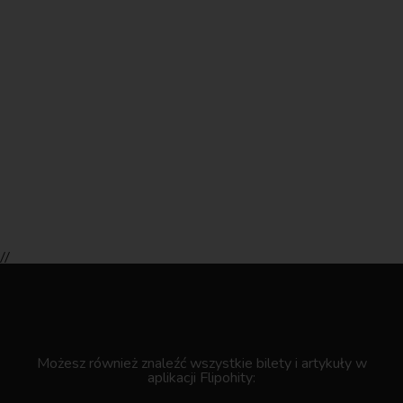
//
.
Możesz również znaleźć wszystkie bilety i artykuły w
aplikacji Flipohity: