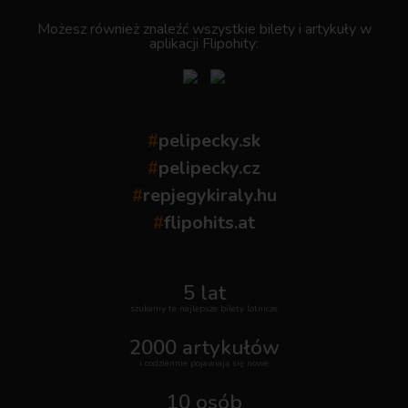
Możesz również znaleźć wszystkie bilety i artykuły w
aplikacji Flipohity:
#
pelipecky.sk
#
pelipecky.cz
#
repjegykiraly.hu
#
flipohits.at
5 lat
szukamy te najlepsze bilety lotnicze
2000 artykułów
i codziennie pojawiają się nowe
10 osób