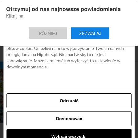
×
Otrzymuj od nas najnowsze powiadomienia
Nowa aplikacja Flipohity
Zgoda
Szczegóły
O cookies
Instalacja
Aktualne wiadomości, artykuły, TOP
Kliknij na
oferty jednym kliknięciem.
Ta strona używa plików cookies
PÓŹNIEJ
ZEZWALAJ
We Flipo robimy wszystko, aby pokazać Ci tylko te treści, które
Cię interesują. Ale do tego potrzebujemy zgody na używanie
plików cookie. Umożliwi nam to wykorzystanie Twoich danych
All posts tagged "cinque terre"
przeglądania na Flipohity.pl. Nie martw się, to nie jest
zobowiązanie. Możesz zmienić lub wyłączyć to ustawienie w
dowolnym momencie.
TOP OFERTY
Romantyczny region Cinque Terre, loty od 190 zł
TOP OFERTY
Odrzucić
Cinque Terre: loty 330 zł od + hotel w Moneglia
ze śniadaniami
Dostosować
Wybrać wszystki