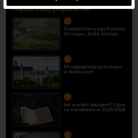
Najbardziej popularne
Śladami Harry’ego Pottera:
10 miejsc, które istnieją…
50 najpiękniejszych miejsc
w Niemczech
Jak wyrobić paszport? Cena
za wyrobienie w 2025/2026