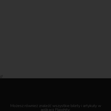
//
.
Możesz również znaleźć wszystkie bilety i artykuły w
aplikacji Flipohity: