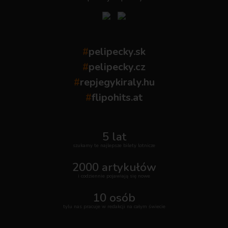
#
pelipecky.sk
#
pelipecky.cz
#
repjegykiraly.hu
#
flipohits.at
5 lat
szukamy te najlepsze bilety lotnicze
2000 artykułów
i codziennie pojawiają się nowe
10 osób
tylu nas pracuje w redakcji na całym świecie