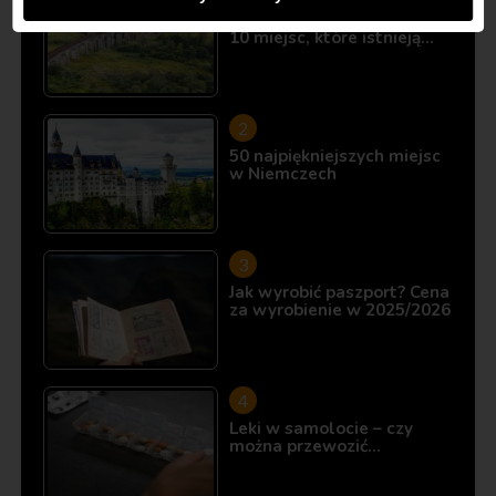
Śladami Harry’ego Pottera:
10 miejsc, które istnieją…
50 najpiękniejszych miejsc
w Niemczech
Jak wyrobić paszport? Cena
za wyrobienie w 2025/2026
Leki w samolocie – czy
można przewozić…