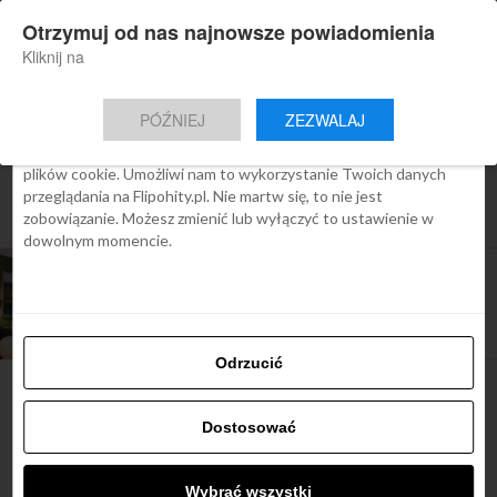
×
Otrzymuj od nas najnowsze powiadomienia
Nowa aplikacja Flipohity
Zgoda
Szczegóły
O cookies
Instalacja
Aktualne wiadomości, artykuły, TOP
Kliknij na
oferty jednym kliknięciem.
Ta strona używa plików cookies
PÓŹNIEJ
ZEZWALAJ
We Flipo robimy wszystko, aby pokazać Ci tylko te treści, które
Cię interesują. Ale do tego potrzebujemy zgody na używanie
plików cookie. Umożliwi nam to wykorzystanie Twoich danych
All posts tagged "darmowy hotel
przeglądania na Flipohity.pl. Nie martw się, to nie jest
podczas tranzytu"
zobowiązanie. Możesz zmienić lub wyłączyć to ustawienie w
dowolnym momencie.
ARTYKUŁY
Darmowy hotel w trakcie tranzytu. Które linie
lotnicze oferują darmowy nocleg w trakcie
długiej przesiadki?
Odrzucić
Dostosować
Najbardziej popularne
Wybrać wszystki