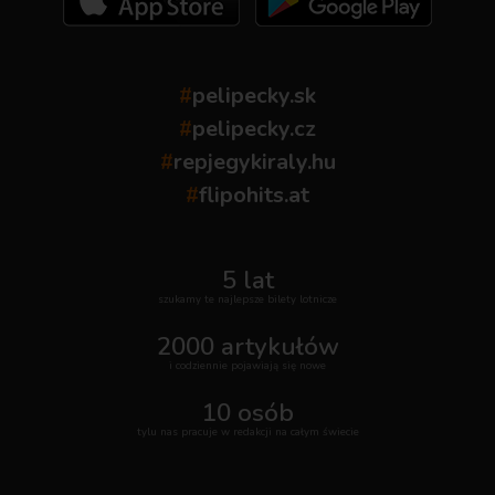
#
pelipecky.sk
#
pelipecky.cz
#
repjegykiraly.hu
#
flipohits.at
5 lat
szukamy te najlepsze bilety lotnicze
2000 artykułów
i codziennie pojawiają się nowe
10 osób
tylu nas pracuje w redakcji na całym świecie