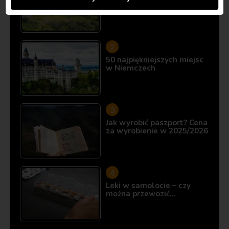
10 miejsc, które istnieją…
50 najpiękniejszych miejsc
w Niemczech
Jak wyrobić paszport? Cena
za wyrobienie w 2025/2026
Leki w samolocie – czy
można przewozić…