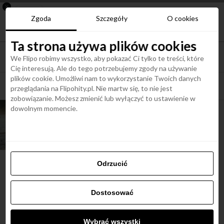
×
Nowa aplikacja Flipohity
Zgoda
Szczegóły
O cookies
Instalacja
Aktualne wiadomości, artykuły, TOP
oferty jednym kliknięciem.
Ta strona używa plików cookies
We Flipo robimy wszystko, aby pokazać Ci tylko te treści, które
Cię interesują. Ale do tego potrzebujemy zgody na używanie
plików cookie. Umożliwi nam to wykorzystanie Twoich danych
All posts tagged "dzika przyroda"
przeglądania na Flipohity.pl. Nie martw się, to nie jest
zobowiązanie. Możesz zmienić lub wyłączyć to ustawienie w
dowolnym momencie.
TOP OFERTY
Panama – loty od
2229 zł
Odrzucić
Najbardziej popularne
Dostosować
Śladami Harry’ego Pottera:
Wybrać wszystki