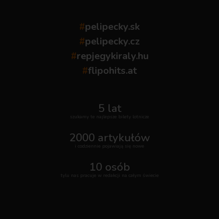
#
pelipecky.sk
#
pelipecky.cz
#
repjegykiraly.hu
#
flipohits.at
5 lat
szukamy te najlepsze bilety lotnicze
2000 artykułów
i codziennie pojawiają się nowe
10 osób
tylu nas pracuje w redakcji na całym świecie