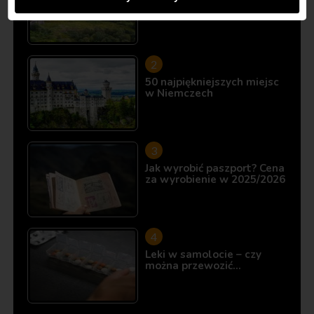
10 miejsc, które istnieją…
50 najpiękniejszych miejsc
w Niemczech
Jak wyrobić paszport? Cena
za wyrobienie w 2025/2026
Leki w samolocie – czy
można przewozić…