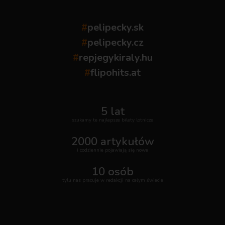
#
pelipecky.sk
#
pelipecky.cz
#
repjegykiraly.hu
#
flipohits.at
5 lat
szukamy te najlepsze bilety lotnicze
2000 artykułów
i codziennie pojawiają się nowe
10 osób
tylu nas pracuje w redakcji na całym świecie