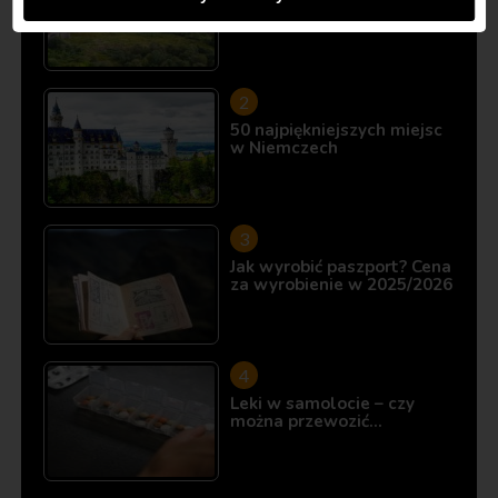
10 miejsc, które istnieją…
50 najpiękniejszych miejsc
w Niemczech
Jak wyrobić paszport? Cena
za wyrobienie w 2025/2026
Leki w samolocie – czy
można przewozić…