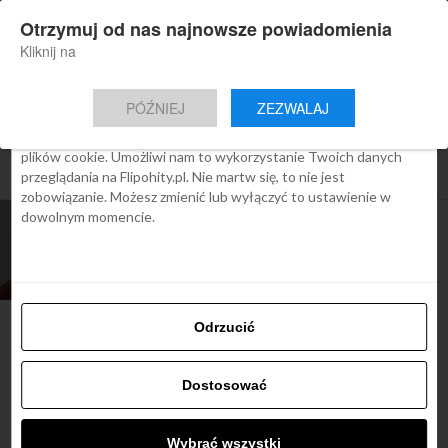
×
Otrzymuj od nas najnowsze powiadomienia
Nowa aplikacja Flipohity
Zgoda
Szczegóły
O cookies
Instalacja
Aktualne wiadomości, artykuły, TOP
Kliknij na
oferty jednym kliknięciem.
Ta strona używa plików cookies
PÓŹNIEJ
ZEZWALAJ
We Flipo robimy wszystko, aby pokazać Ci tylko te treści, które
Cię interesują. Ale do tego potrzebujemy zgody na używanie
plików cookie. Umożliwi nam to wykorzystanie Twoich danych
All posts tagged "lotnisko testy"
przeglądania na Flipohity.pl. Nie martw się, to nie jest
zobowiązanie. Możesz zmienić lub wyłączyć to ustawienie w
dowolnym momencie.
ARTYKUŁY
Lotniska: szybkie testy antygenowe w
Polsce i Europie
Odrzucić
Najbardziej popularne
Dostosować
Śladami Harry’ego Pottera:
Wybrać wszystki