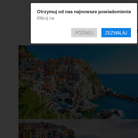
TOP OF
Otrzymuj od nas najnowsze powiadomienia
Kliknij na
All posts tagged "
PÓŹNIEJ
ZEZWALAJ