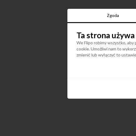
Zgoda
Ta strona używa
We Flipo robimy wszystko, aby p
cookie. Umożliwi nam to wykorzy
zmienić lub wyłączyć to ustaw