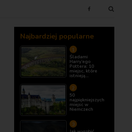
Najbardziej popularne
Śladami
Harry’ego
Pottera: 10
miejsc, które
istnieją…
50
najpiękniejszych
miejsc w
Niemczech
Jak wyrobić