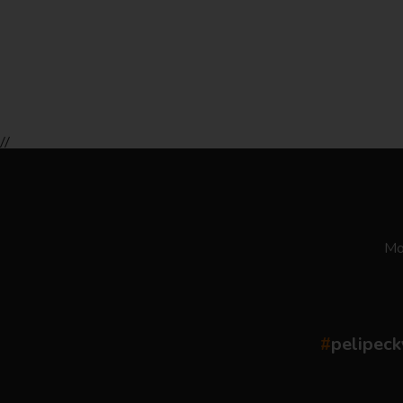
//
Moż
#
pelipeck