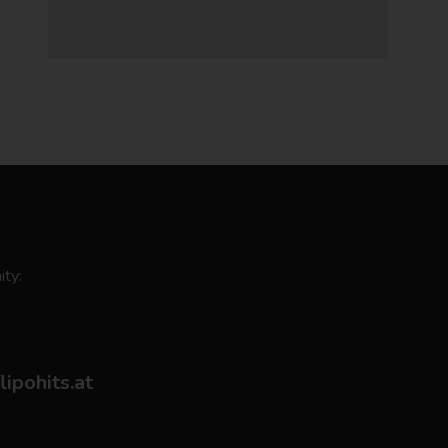
ity:
flipohits.at