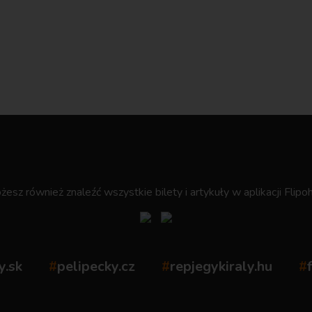
.
esz również znaleźć wszystkie bilety i artykuły w aplikacji Flipoh
y.sk
#
pelipecky.cz
#
repjegykiraly.hu
#