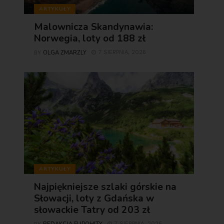
ARTYKUŁY
Malownicza Skandynawia:
Norwegia, loty od 188 zł
OLGA ZMARZLY
7 SIERPNIA, 2026
BY
ARTYKUŁY
Najpiękniejsze szlaki górskie na
Słowacji, loty z Gdańska w
słowackie Tatry od 203 zł
7 SIERPNIA, 2026