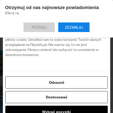
×
Otrzymuj od nas najnowsze powiadomienia
Nowa aplikacja Flipohity
Zgoda
Szczegóły
O cookies
Instalacja
Aktualne wiadomości, artykuły, TOP
Kliknij na
oferty jednym kliknięciem.
Ta strona używa plików cookies
PÓŹNIEJ
ZEZWALAJ
We Flipo robimy wszystko, aby pokazać Ci tylko te treści, które
Cię interesują. Ale do tego potrzebujemy zgody na używanie
plików cookie. Umożliwi nam to wykorzystanie Twoich danych
All posts tagged "loty do francji"
przeglądania na Flipohity.pl. Nie martw się, to nie jest
zobowiązanie. Możesz zmienić lub wyłączyć to ustawienie w
dowolnym momencie.
ARTYKUŁY
Tanie loty do Francji od 239 zł
ARTYKUŁY
Odrzucić
Warunki podróży do Francji
Dostosować
ARTYKUŁY
Francja: otwarcie na turystów na początku
Wybrać wszystki