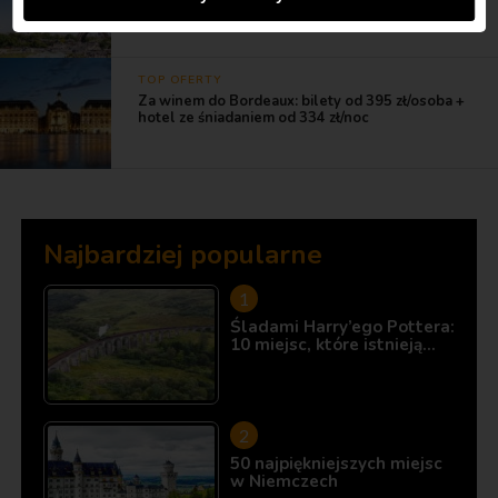
czerwca
TOP OFERTY
Za winem do Bordeaux: bilety od 395 zł/osoba +
hotel ze śniadaniem od 334 zł/noc
Najbardziej popularne
Śladami Harry’ego Pottera:
10 miejsc, które istnieją…
50 najpiękniejszych miejsc
w Niemczech