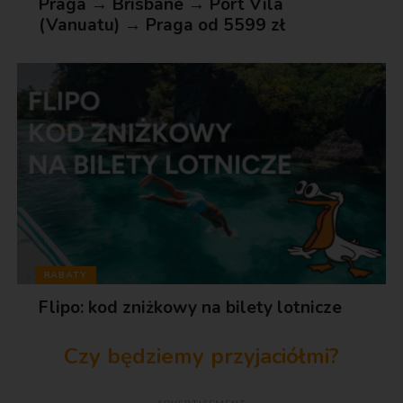
Praga → Brisbane → Port Vila
(Vanuatu) → Praga od 5599 zł
RABATY
Flipo: kod zniżkowy na bilety lotnicze
Czy będziemy przyjaciółmi?
ADVERTISEMENT