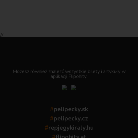
//
.
Możesz również znaleźć wszystkie bilety i artykuły w
aplikacji Flipohity:
#
pelipecky.sk
#
pelipecky.cz
#
repjegykiraly.hu
#
flipohits.at