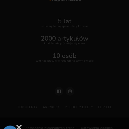
5 lat
szukamy te najlepsze bilety lotnicze
2000 artykułów
i codziennie pojawiają się nowe
10 osób
tylu nas pracuje w redakcji na całym świecie
TOP OFERTY
ARTYKUŁY
MULTICITY BILETY
FLIPO.PL
ODO
Zgłaszania nielegalnych treści
Ustawienia cookies