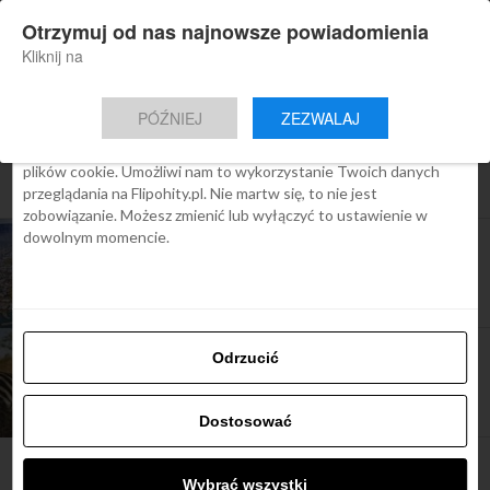
×
Otrzymuj od nas najnowsze powiadomienia
Nowa aplikacja Flipohity
Zgoda
Szczegóły
O cookies
Instalacja
Aktualne wiadomości, artykuły, TOP
Kliknij na
oferty jednym kliknięciem.
Ta strona używa plików cookies
PÓŹNIEJ
ZEZWALAJ
We Flipo robimy wszystko, aby pokazać Ci tylko te treści, które
Cię interesują. Ale do tego potrzebujemy zgody na używanie
plików cookie. Umożliwi nam to wykorzystanie Twoich danych
All posts tagged "loty do rpa"
przeglądania na Flipohity.pl. Nie martw się, to nie jest
zobowiązanie. Możesz zmienić lub wyłączyć to ustawienie w
dowolnym momencie.
TOP OFERTY
Loty do Kapsztadu od 3349 zł z Warszawy
TOP OFERTY
Odrzucić
Afrykańska egzotyka: Kenia, Uganda, RPA od
1539 zł z Berlina
Dostosować
Wybrać wszystki