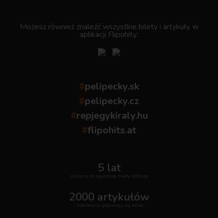
.
Możesz również znaleźć wszystkie bilety i artykuły w
aplikacji Flipohity:
#
pelipecky.sk
#
pelipecky.cz
#
repjegykiraly.hu
#
flipohits.at
5 lat
szukamy te najlepsze bilety lotnicze
2000 artykułów
i codziennie pojawiają się nowe