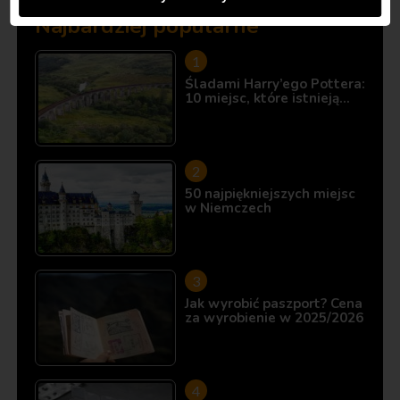
Najbardziej popularne
Śladami Harry’ego Pottera:
10 miejsc, które istnieją…
50 najpiękniejszych miejsc
w Niemczech
Jak wyrobić paszport? Cena
za wyrobienie w 2025/2026