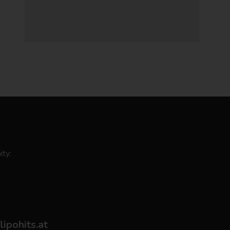
ity:
flipohits.at