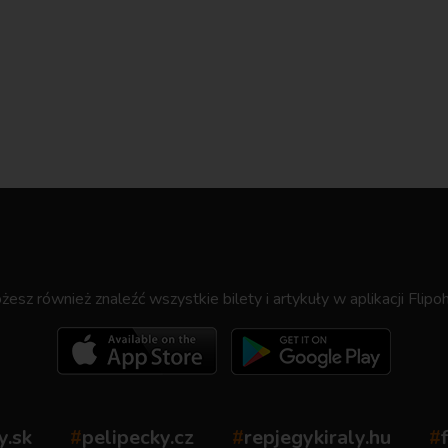
.
esz również znaleźć wszystkie bilety i artykuły w aplikacji Flipoh
y.sk
#
pelipecky.cz
#
repjegykiraly.hu
#