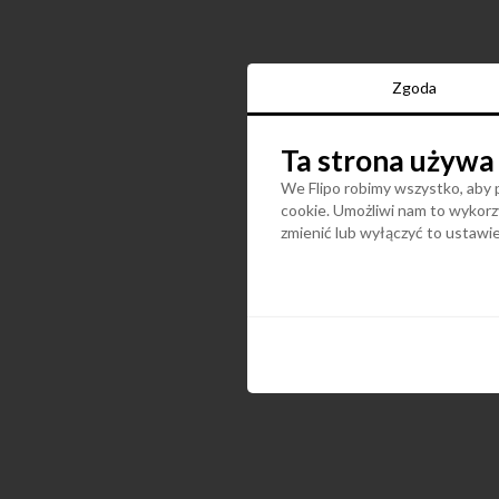
Zgoda
Ta strona używa
We Flipo robimy wszystko, aby p
cookie. Umożliwi nam to wykorzy
zmienić lub wyłączyć to ustaw