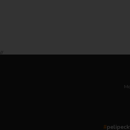
//
Moż
#
pelipeck