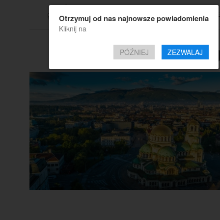
TOP OF
Otrzymuj od nas najnowsze powiadomienia
Kliknij na
All posts tagg
PÓŹNIEJ
ZEZWALAJ