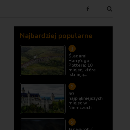
Najbardziej popularne
Śladami
Harry’ego
Pottera: 10
miejsc, które
istnieją…
50
najpiękniejszych
miejsc w
Niemczech
Jak wyrobić