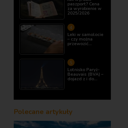
paszport? Cena
za wyrobienie w
2025/2026
Leki w samolocie
– czy można
przewozić…
Lotnisko Paryż-
Beauvais (BVA) –
dojazd z i do…
Polecane artykuły