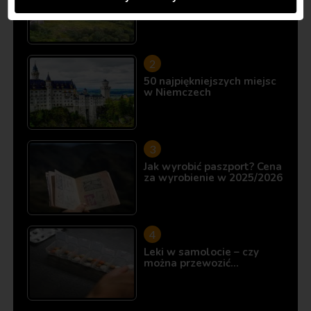
10 miejsc, które istnieją…
50 najpiękniejszych miejsc
w Niemczech
Jak wyrobić paszport? Cena
za wyrobienie w 2025/2026
Leki w samolocie – czy
można przewozić…