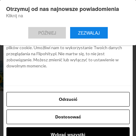
×
Otrzymuj od nas najnowsze powiadomienia
Nowa aplikacja Flipohity
Zgoda
Szczegóły
O cookies
Instalacja
Aktualne wiadomości, artykuły, TOP
Kliknij na
oferty jednym kliknięciem.
Ta strona używa plików cookies
PÓŹNIEJ
ZEZWALAJ
We Flipo robimy wszystko, aby pokazać Ci tylko te treści, które
Cię interesują. Ale do tego potrzebujemy zgody na używanie
plików cookie. Umożliwi nam to wykorzystanie Twoich danych
All posts tagged "loty do wenezueli"
przeglądania na Flipohity.pl. Nie martw się, to nie jest
zobowiązanie. Możesz zmienić lub wyłączyć to ustawienie w
dowolnym momencie.
ARTYKUŁY
5 atrakcji w Wenezueli + tanie
loty od 2919 zł
Odrzucić
Najbardziej popularne
Dostosować
Śladami Harry’ego Pottera:
Wybrać wszystki