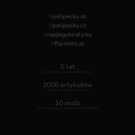
#
pelipecky.sk
#
pelipecky.cz
#
repjegykiraly.hu
#
flipohits.at
5 lat
szukamy te najlepsze bilety lotnicze
2000 artykułów
i codziennie pojawiają się nowe
10 osób
tylu nas pracuje w redakcji na całym świecie