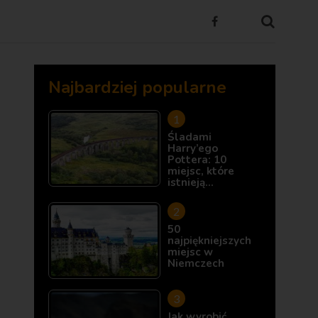
Najbardziej popularne
Śladami
Harry’ego
Pottera: 10
miejsc, które
istnieją…
50
najpiękniejszych
miejsc w
Niemczech
Jak wyrobić