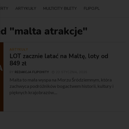
ERTY
ARTYKUŁY
MULTICITY BILETY
FLIPO.PL
d "malta atrakcje"
ARTYKUŁY
LOT zacznie latać na Maltę, loty od
849 zł
BY
REDAKCJA FLIPOHITY
22 STYCZNIA, 2025
Malta to mała wyspa na Morzu Śródziemnym, która
zachwyca podróżników bogactwem historii, kultury i
pięknych krajobrazów....