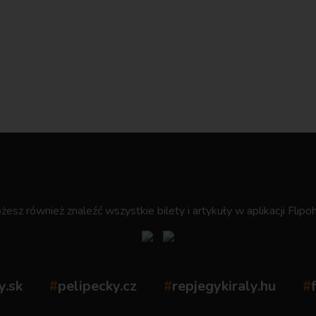
.
esz również znaleźć wszystkie bilety i artykuły w aplikacji Flipoh
y.sk
#
pelipecky.cz
#
repjegykiraly.hu
#