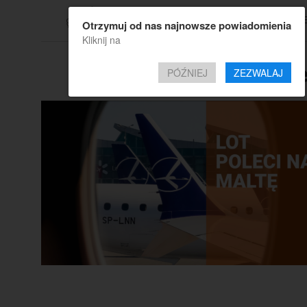
TOP OF
Otrzymuj od nas najnowsze powiadomienia
Kliknij na
All posts tagge
PÓŹNIEJ
ZEZWALAJ