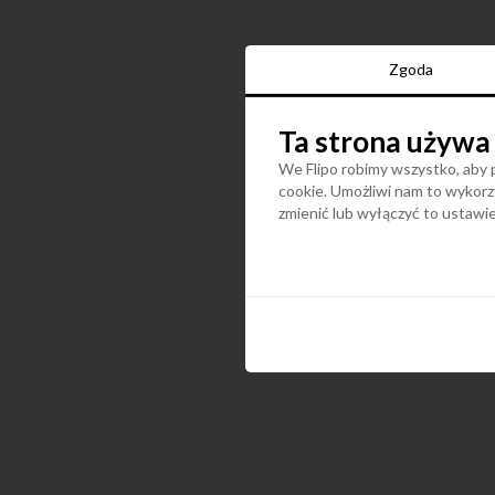
Zgoda
Ta strona używa
We Flipo robimy wszystko, aby p
cookie. Umożliwi nam to wykorzy
zmienić lub wyłączyć to ustaw