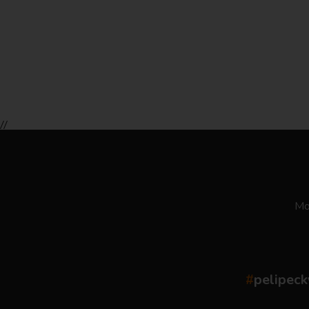
//
Moż
#
pelipeck