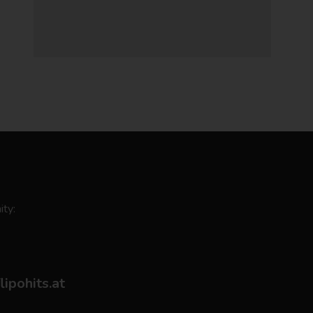
ity:
flipohits.at