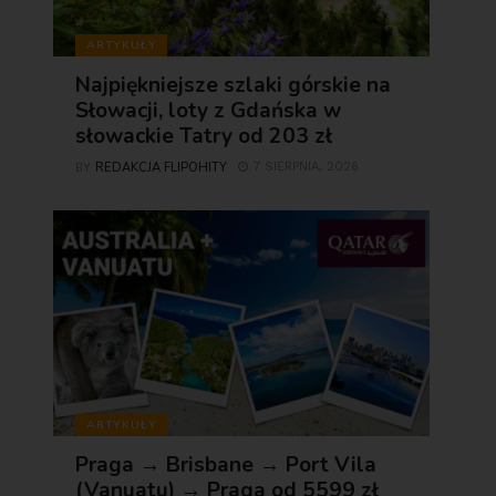
ARTYKUŁY
Najpiękniejsze szlaki górskie na
Słowacji, loty z Gdańska w
słowackie Tatry od 203 zł
REDAKCJA FLIPOHITY
7 SIERPNIA, 2026
BY
ARTYKUŁY
Praga → Brisbane → Port Vila
(Vanuatu) → Praga od 5599 zł