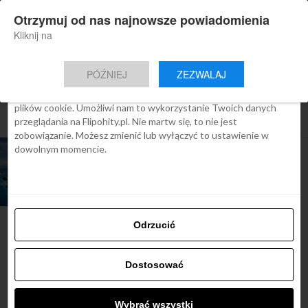
×
Otrzymuj od nas najnowsze powiadomienia
Nowa aplikacja Flipohity
Zgoda
Szczegóły
O cookies
Instalacja
Aktualne wiadomości, artykuły, TOP
Kliknij na
oferty jednym kliknięciem.
Ta strona używa plików cookies
PÓŹNIEJ
ZEZWALAJ
We Flipo robimy wszystko, aby pokazać Ci tylko te treści, które
Cię interesują. Ale do tego potrzebujemy zgody na używanie
plików cookie. Umożliwi nam to wykorzystanie Twoich danych
All posts tagged "mikronezja"
przeglądania na Flipohity.pl. Nie martw się, to nie jest
zobowiązanie. Możesz zmienić lub wyłączyć to ustawienie w
dowolnym momencie.
TOP OFERTY
Raj na Ziemi: Palau, bilety
od 3349 zł
Odrzucić
Najbardziej popularne
Dostosować
Śladami Harry’ego Pottera:
Wybrać wszystki