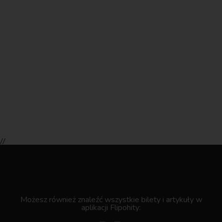
//
.
Możesz również znaleźć wszystkie bilety i artykuły w
aplikacji Flipohity: