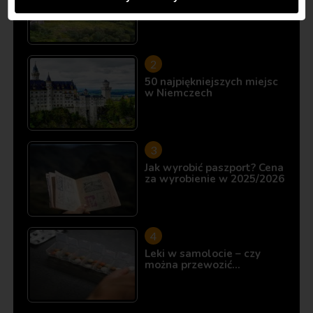
10 miejsc, które istnieją…
50 najpiękniejszych miejsc
w Niemczech
Jak wyrobić paszport? Cena
za wyrobienie w 2025/2026
Leki w samolocie – czy
można przewozić…