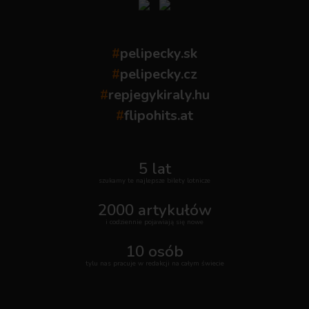
#
pelipecky.sk
#
pelipecky.cz
#
repjegykiraly.hu
#
flipohits.at
5 lat
szukamy te najlepsze bilety lotnicze
2000 artykułów
i codziennie pojawiają się nowe
10 osób
tylu nas pracuje w redakcji na całym świecie