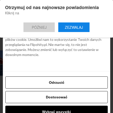
×
Otrzymuj od nas najnowsze powiadomienia
Nowa aplikacja Flipohity
Zgoda
Szczegóły
O cookies
Instalacja
Aktualne wiadomości, artykuły, TOP
Kliknij na
oferty jednym kliknięciem.
Ta strona używa plików cookies
PÓŹNIEJ
ZEZWALAJ
We Flipo robimy wszystko, aby pokazać Ci tylko te treści, które
Cię interesują. Ale do tego potrzebujemy zgody na używanie
plików cookie. Umożliwi nam to wykorzystanie Twoich danych
All posts tagged "nepal otwarcie"
przeglądania na Flipohity.pl. Nie martw się, to nie jest
zobowiązanie. Możesz zmienić lub wyłączyć to ustawienie w
dowolnym momencie.
ARTYKUŁY
Nepal ponownie otwiera się na
poszukiwaczy przygód
Odrzucić
Najbardziej popularne
Dostosować
Śladami Harry’ego Pottera:
Wybrać wszystki