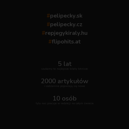
#
pelipecky.sk
#
pelipecky.cz
#
repjegykiraly.hu
#
flipohits.at
5 lat
szukamy te najlepsze bilety lotnicze
2000 artykułów
i codziennie pojawiają się nowe
10 osób
tylu nas pracuje w redakcji na całym świecie