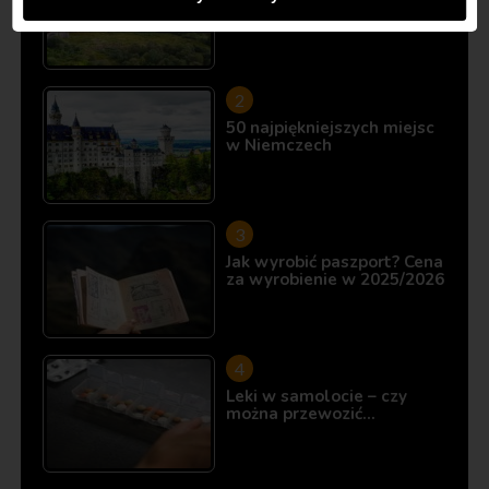
10 miejsc, które istnieją…
50 najpiękniejszych miejsc
w Niemczech
Jak wyrobić paszport? Cena
za wyrobienie w 2025/2026
Leki w samolocie – czy
można przewozić…