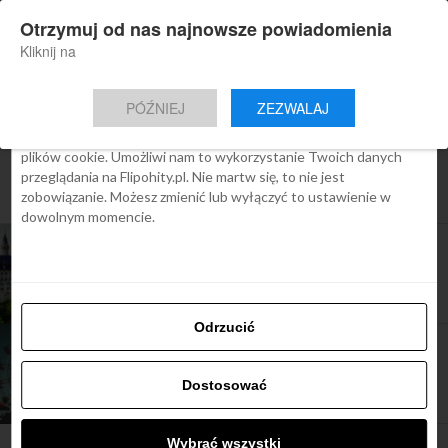
×
Otrzymuj od nas najnowsze powiadomienia
Nowa aplikacja Flipohity
Zgoda
Szczegóły
O cookies
Instalacja
Aktualne wiadomości, artykuły, TOP
Kliknij na
oferty jednym kliknięciem.
Ta strona używa plików cookies
PÓŹNIEJ
ZEZWALAJ
We Flipo robimy wszystko, aby pokazać Ci tylko te treści, które
Cię interesują. Ale do tego potrzebujemy zgody na używanie
plików cookie. Umożliwi nam to wykorzystanie Twoich danych
All posts tagged "parki narodowe w
przeglądania na Flipohity.pl. Nie martw się, to nie jest
niemczech"
zobowiązanie. Możesz zmienić lub wyłączyć to ustawienie w
dowolnym momencie.
ARTYKUŁY
50 najpiękniejszych miejsc w Niemczech
Odrzucić
ARTYKUŁY
Parki rozrywki w Niemczech
Dostosować
Wybrać wszystki