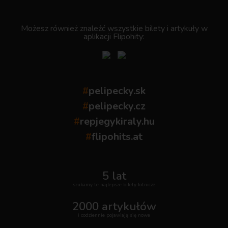
.
Możesz również znaleźć wszystkie bilety i artykuły w
aplikacji Flipohity:
#
pelipecky.sk
#
pelipecky.cz
#
repjegykiraly.hu
#
flipohits.at
5 lat
szukamy te najlepsze bilety lotnicze
2000 artykułów
i codziennie pojawiają się nowe