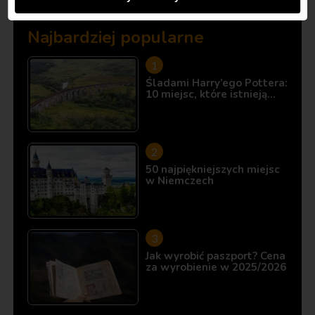
Najbardziej popularne
Śladami Harry’ego Pottera:
10 miejsc, które istnieją…
50 najpiękniejszych miejsc
w Niemczech
Jak wyrobić paszport? Cena
za wyrobienie w 2025/2026