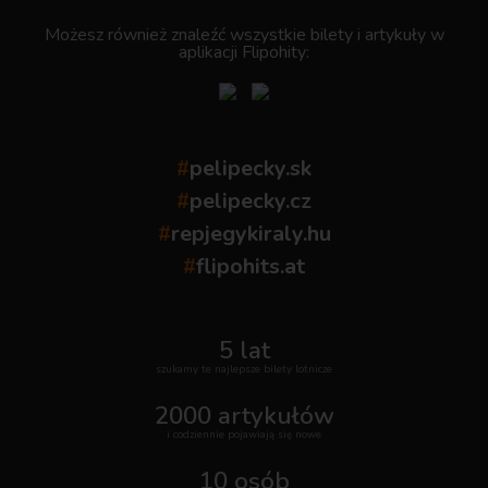
Możesz również znaleźć wszystkie bilety i artykuły w
aplikacji Flipohity:
#
pelipecky.sk
#
pelipecky.cz
#
repjegykiraly.hu
#
flipohits.at
5 lat
szukamy te najlepsze bilety lotnicze
2000 artykułów
i codziennie pojawiają się nowe
10 osób