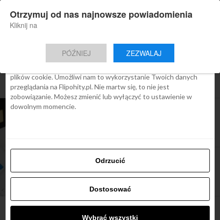
×
Otrzymuj od nas najnowsze powiadomienia
Nowa aplikacja Flipohity
Zgoda
Szczegóły
O cookies
Instalacja
Aktualne wiadomości, artykuły, TOP
Kliknij na
oferty jednym kliknięciem.
Ta strona używa plików cookies
PÓŹNIEJ
ZEZWALAJ
We Flipo robimy wszystko, aby pokazać Ci tylko te treści, które
Cię interesują. Ale do tego potrzebujemy zgody na używanie
plików cookie. Umożliwi nam to wykorzystanie Twoich danych
All posts tagged "revolut bonus"
przeglądania na Flipohity.pl. Nie martw się, to nie jest
zobowiązanie. Możesz zmienić lub wyłączyć to ustawienie w
dowolnym momencie.
ARTYKUŁY
REVOLUT: płać bezproblemowo za granicą i
zgarnij 100PLN BONUS od Flipo
ARTYKUŁY
Odrzucić
Karta Revolut – zapomnij na kantory, czy banki i
oszczędź (rozdajemy BONUS 100PLN)
Dostosować
Wybrać wszystki