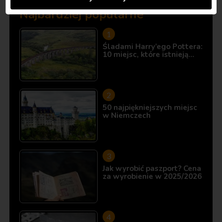
Najbardziej popularne
Śladami Harry’ego Pottera:
10 miejsc, które istnieją…
50 najpiękniejszych miejsc
w Niemczech
Jak wyrobić paszport? Cena
za wyrobienie w 2025/2026