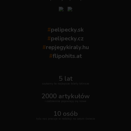
#
pelipecky.sk
#
pelipecky.cz
#
repjegykiraly.hu
#
flipohits.at
5 lat
szukamy te najlepsze bilety lotnicze
2000 artykułów
i codziennie pojawiają się nowe
10 osób
tylu nas pracuje w redakcji na całym świecie