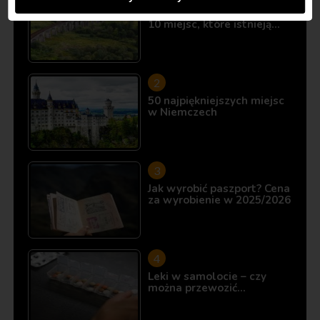
Śladami Harry’ego Pottera:
10 miejsc, które istnieją…
50 najpiękniejszych miejsc
w Niemczech
Jak wyrobić paszport? Cena
za wyrobienie w 2025/2026
Leki w samolocie – czy
można przewozić…