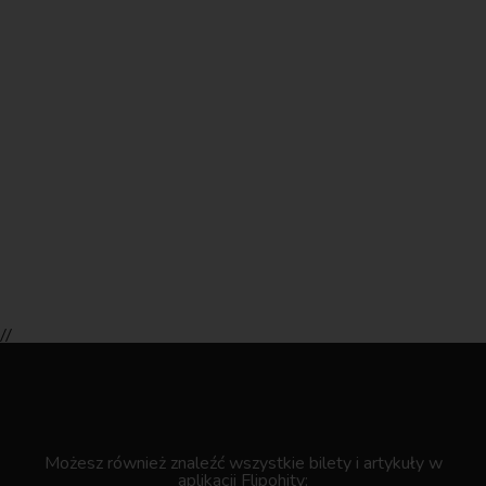
//
.
Możesz również znaleźć wszystkie bilety i artykuły w
aplikacji Flipohity: