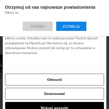
×
Otrzymuj od nas najnowsze powiadomienia
Nowa aplikacja Flipohity
Zgoda
Szczegóły
O cookies
Instalacja
Aktualne wiadomości, artykuły, TOP
Kliknij na
oferty jednym kliknięciem.
Ta strona używa plików cookies
PÓŹNIEJ
ZEZWALAJ
We Flipo robimy wszystko, aby pokazać Ci tylko te treści, które
Cię interesują. Ale do tego potrzebujemy zgody na używanie
plików cookie. Umożliwi nam to wykorzystanie Twoich danych
All posts tagged "ubezpieczenie od
przeglądania na Flipohity.pl. Nie martw się, to nie jest
flipo"
zobowiązanie. Możesz zmienić lub wyłączyć to ustawienie w
dowolnym momencie.
ARTYKUŁY
Piątek 13-tego? Kub bilet, ubezpieczenie masz
od nas za darmo!
Odrzucić
Dostosować
Najbardziej popularne
Wybrać wszystki