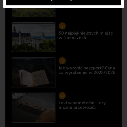
10 miejsc, które istnieją…
50 najpiękniejszych miejsc
w Niemczech
Jak wyrobić paszport? Cena
za wyrobienie w 2025/2026
Leki w samolocie – czy
można przewozić…