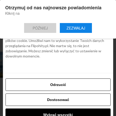
×
Otrzymuj od nas najnowsze powiadomienia
Nowa aplikacja Flipohity
Zgoda
Szczegóły
O cookies
Instalacja
Aktualne wiadomości, artykuły, TOP
Kliknij na
oferty jednym kliknięciem.
Ta strona używa plików cookies
PÓŹNIEJ
ZEZWALAJ
We Flipo robimy wszystko, aby pokazać Ci tylko te treści, które
Cię interesują. Ale do tego potrzebujemy zgody na używanie
plików cookie. Umożliwi nam to wykorzystanie Twoich danych
All posts tagged "wyspa wolin"
przeglądania na Flipohity.pl. Nie martw się, to nie jest
zobowiązanie. Możesz zmienić lub wyłączyć to ustawienie w
dowolnym momencie.
ARTYKUŁY
Urlop na polskiej wyspie. Tak,
to możliwe!
Odrzucić
Najbardziej popularne
Dostosować
Śladami Harry’ego Pottera:
Wybrać wszystki