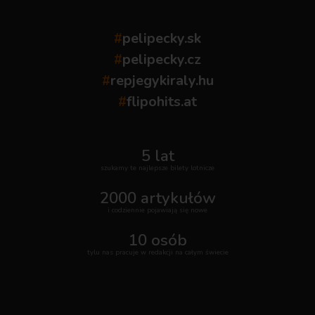
#
pelipecky.sk
#
pelipecky.cz
#
repjegykiraly.hu
#
flipohits.at
5 lat
szukamy te najlepsze bilety lotnicze
2000 artykułów
i codziennie pojawiają się nowe
10 osób
tylu nas pracuje w redakcji na całym świecie