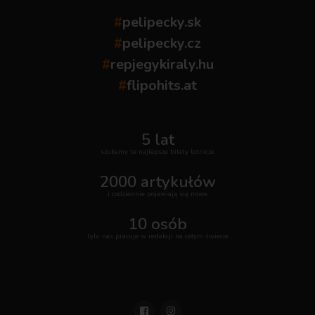
#
pelipecky.sk
#
pelipecky.cz
#
repjegykiraly.hu
#
flipohits.at
5 lat
szukamy te najlepsze bilety lotnicze
2000 artykułów
i codziennie pojawiają się nowe
10 osób
tylu nas pracuje w redakcji na całym świecie