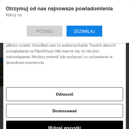
×
Otrzymuj od nas najnowsze powiadomienia
Nowa aplikacja Flipohity
Zgoda
Szczegóły
O cookies
Instalacja
Aktualne wiadomości, artykuły, TOP
Kliknij na
oferty jednym kliknięciem.
Ta strona używa plików cookies
PÓŹNIEJ
ZEZWALAJ
We Flipo robimy wszystko, aby pokazać Ci tylko te treści, które
Cię interesują. Ale do tego potrzebujemy zgody na używanie
plików cookie. Umożliwi nam to wykorzystanie Twoich danych
All posts tagged "zamki nad loarą"
przeglądania na Flipohity.pl. Nie martw się, to nie jest
zobowiązanie. Możesz zmienić lub wyłączyć to ustawienie w
dowolnym momencie.
ARTYKUŁY
Tanie loty do Francji
od 239 zł
Odrzucić
Najbardziej popularne
Dostosować
Śladami Harry’ego Pottera:
Wybrać wszystki