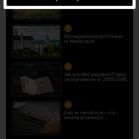
10 miejsc, które istnieją…
50 najpiękniejszych miejsc
w Niemczech
Jak wyrobić paszport? Cena
za wyrobienie w 2025/2026
Leki w samolocie – czy
można przewozić…