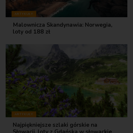
ARTYKUŁY
Malownicza Skandynawia: Norwegia,
loty od 188 zł
ARTYKUŁY
Najpiękniejsze szlaki górskie na
Słowacji, loty z Gdańska w słowackie