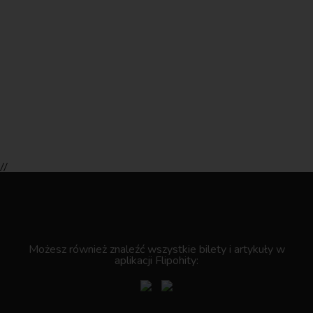
//
.
Możesz również znaleźć wszystkie bilety i artykuły w
aplikacji Flipohity: